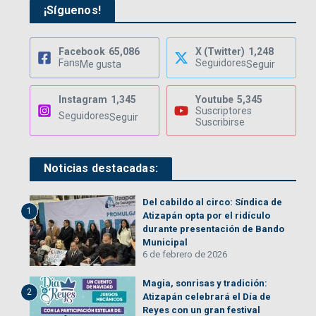
¡Síguenos!
Facebook
65,086
X (Twitter)
1,248
Fans
Seguidores
Me gusta
Seguir
Instagram
1,345
Youtube
5,345
Suscriptores
Seguidores
Seguir
Suscribirse
Noticias destacadas:
Del cabildo al circo: Síndica de
1
Atizapán opta por el ridículo
durante presentación de Bando
Municipal
6 de febrero de 2026
Magia, sonrisas y tradición:
2
Atizapán celebrará el Día de
Reyes con un gran festival