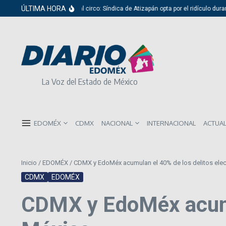
Saltar al contenido
ÚLTIMA HORA
Del cabildo al circo: Síndica de Atizapán opta por el ridículo durante prese
La Voz del Estado de México
EDOMÉX
CDMX
NACIONAL
INTERNACIONAL
ACTUA
Inicio
/
EDOMÉX
/
CDMX y EdoMéx acumulan el 40% de los delitos elec
CDMX
EDOMÉX
CDMX y EdoMéx acumul