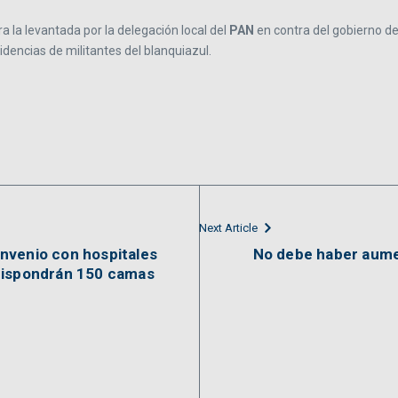
ra la levantada por la delegación local del
PAN
en contra del gobierno d
dencias de militantes del blanquiazul.
Next Article
nvenio con hospitales
No debe haber aument
dispondrán 150 camas