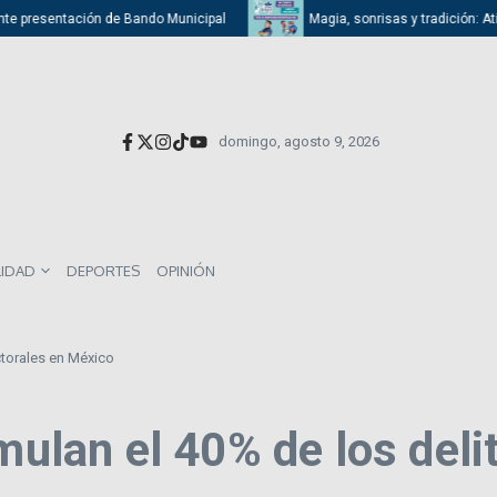
ntación de Bando Municipal
Magia, sonrisas y tradición: Atizapán cele
domingo, agosto 9, 2026
LIDAD
DEPORTES
OPINIÓN
torales en México
an el 40% de los delit