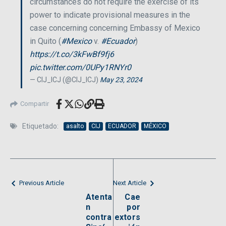
circumstances do not require the exercise of its
power to indicate provisional measures in the
case concerning concerning Embassy of Mexico
in Quito (
#Mexico
v.
#Ecuador
)
https://t.co/3kFwBf9fj6
pic.twitter.com/0UPy1RNYr0
— CIJ_ICJ (@CIJ_ICJ)
May 23, 2024
Compartir
Etiquetado:
asalto
CIJ
ECUADOR
MÉXICO
Previous Article
Next Article
Atenta
Cae
n
por
contra
extors