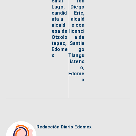
Sinaí
ión
Lugo,
Diego
candid
Eric,
ata a
alcald
alcald
e con
esa de
licenci
Otzolo
a de
tepec,
Santia
Edome
go
x
Tiangu
istenc
o,
Edome
x
Redacción Diario Edomex