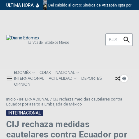
Saltar al contenido
ÚLTIMA HORA
Del cabildo al circo: Síndica de Atizapán opta por el 
Buscar:
La Voz del Estado de México
EDOMÉX
CDMX
NACIONAL
INTERNACIONAL
ACTUALIDAD
DEPORTES
OPINIÓN
Inicio
/
INTERNACIONAL
/
CIJ rechaza medidas cautelares contra
Ecuador por asalto a Embajada de México
INTERNACIONAL
CIJ rechaza medidas
cautelares contra Ecuador por