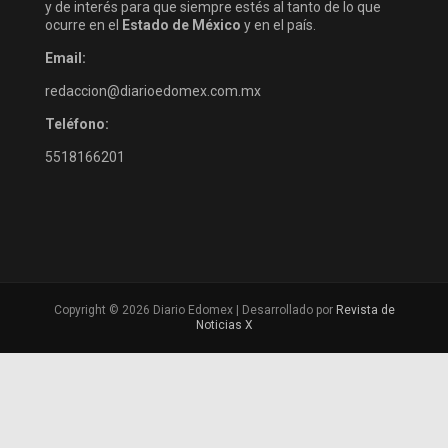
y de interés para que siempre estés al tanto de lo que
ocurre en el
Estado de México
y en el país.
Email:
redaccion@diarioedomex.com.mx
Teléfono:
5518166201
Copyright © 2026 Diario Edomex | Desarrollado por
Revista de
Noticias X