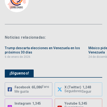
Noticias relacionadas:
Trump descarta elecciones en Venezuela en los
México pide
próximos 30 días
Venezuela
6 de enero de 2026
24 de diciemb
¡Síguenos!
Fans
Facebook
65,086
X (Twitter)
1,248
Seguidores
Me gusta
Seguir
Instagram
1,345
Youtube
5,345