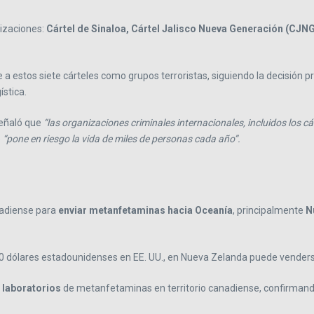
nizaciones:
Cártel de Sinaloa, Cártel Jalisco Nueva Generación (CJNG
e a estos siete cárteles como grupos terroristas, siguiendo la decisión 
ística.
señaló que
“las organizaciones criminales internacionales, incluidos los c
e
“pone en riesgo la vida de miles de personas cada año”.
anadiense para
enviar metanfetaminas hacia Oceanía
, principalmente
N
0 dólares estadounidenses en EE. UU., en Nueva Zelanda puede venders
laboratorios
de metanfetaminas en territorio canadiense, confirmando