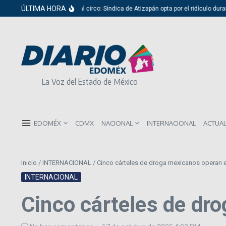
Saltar al contenido
ÚLTIMA HORA
Del cabildo al circo: Síndica de Atizapán opta por el ridículo durant
La Voz del Estado de México
EDOMÉX
CDMX
NACIONAL
INTERNACIONAL
ACTUA
Inicio
/
INTERNACIONAL
/
Cinco cárteles de droga mexicanos operan 
INTERNACIONAL
Cinco cárteles de dr