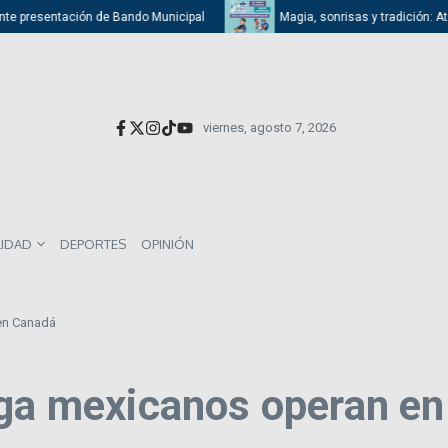
e presentación de Bando Municipal
Magia, sonrisas y tradición: Atizapá
viernes, agosto 7, 2026
LIDAD
DEPORTES
OPINIÓN
en Canadá
oga mexicanos operan e