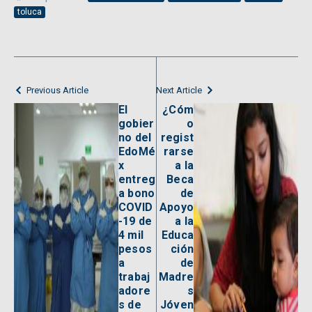
toluca
Previous Article
Next Article
El
¿Cóm
gobier
o
no del
regist
EdoMé
rarse
x
a la
entreg
Beca
a bono
de
COVID
Apoyo
-19 de
a la
4 mil
Educa
pesos
ción
a
de
trabaj
Madre
adore
s
s de
Jóven