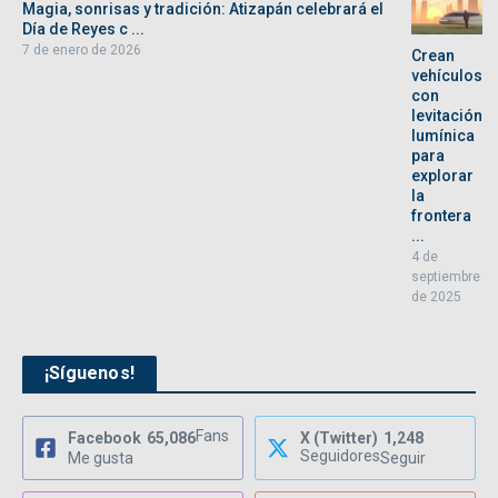
Magia, sonrisas y tradición: Atizapán celebrará el
Día de Reyes c ...
7 de enero de 2026
Crean
vehículos
con
levitación
lumínica
para
explorar
la
frontera
...
4 de
septiembre
de 2025
¡Síguenos!
Fans
Facebook
65,086
X (Twitter)
1,248
Seguidores
Me gusta
Seguir