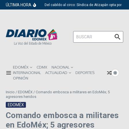
Saltar al contenido
ÚLTIMA HORA
Del cabildo al circo: Síndica de Atizapán opta por el 
Buscar:
La Voz del Estado de México
EDOMÉX
CDMX
NACIONAL
INTERNACIONAL
ACTUALIDAD
DEPORTES
OPINIÓN
Inicio
/
EDOMÉX
/
Comando embosca a militares en EdoMéx; 5
agresores heridos
EDOMÉX
Comando embosca a militares
en EdoMéx; 5 agresores