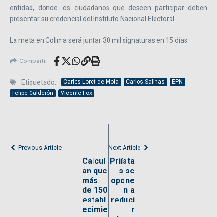
entidad, donde los ciudadanos que deseen participar deben
presentar su credencial del Instituto Nacional Electoral
La meta en Colima será juntar 30 mil signaturas en 15 días.
Compartir
Etiquetado:
Carlos Loret de Mola
Carlos Salinas
EPN
Felipe Calderón
Vicente Fox
Previous Article
Next Article
Calcul
Priísta
an que
s se
más
opone
de 150
n a
establ
reduci
ecimie
r