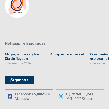
Noticias relacionadas:
Magia, sonrisas y tradición: Atizapán celebrará el
Crean vehíc
Día de Reyes c ...
explorar la f
7 de enero de 2026
4 de septiemb
¡Síguenos!
Fans
Facebook
65,086
X (Twitter)
1,248
Seguidores
Me gusta
Seguir