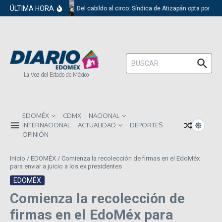
Saltar al contenido
ÚLTIMA HORA
Del cabildo al circo: Síndica de Atizapán opta por el 
Buscar:
La Voz del Estado de México
EDOMÉX
CDMX
NACIONAL
INTERNACIONAL
ACTUALIDAD
DEPORTES
OPINIÓN
Inicio
/
EDOMÉX
/
Comienza la recolección de firmas en el EdoMéx
para enviar a juicio a los ex presidentes
EDOMÉX
Comienza la recolección de
firmas en el EdoMéx para