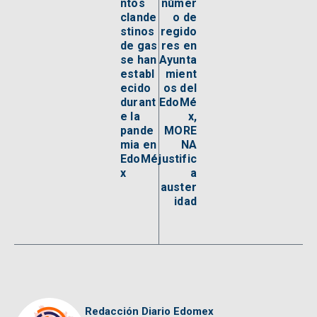
ntos
númer
clande
o de
stinos
regido
de gas
res en
se han
Ayunta
establ
mient
ecido
os del
durant
EdoMé
e la
x,
pande
MORE
mia en
NA
EdoMé
justific
x
a
auster
idad
Redacción Diario Edomex