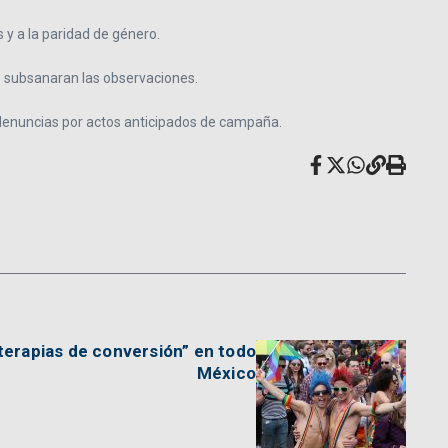
 y a la paridad de género.
no subsanaran las observaciones.
 denuncias por actos anticipados de campaña.
terapias de conversión” en todo
México