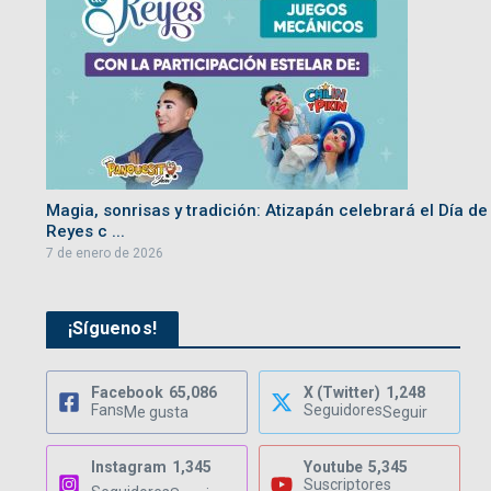
Magia, sonrisas y tradición: Atizapán celebrará el Día de
Reyes c ...
7 de enero de 2026
¡Síguenos!
Facebook
65,086
X (Twitter)
1,248
Fans
Seguidores
Me gusta
Seguir
Instagram
1,345
Youtube
5,345
Suscriptores