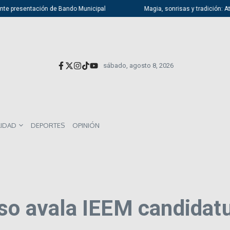
 presentación de Bando Municipal
Magia, sonrisas y tradición: Atizapá
sábado, agosto 8, 2026
LIDAD
DEPORTES
OPINIÓN
aso avala IEEM candidat