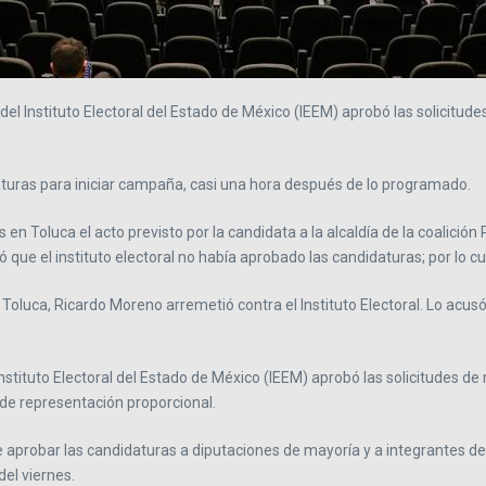
 del Instituto Electoral del Estado de México (IEEM) aprobó las solicitud
idaturas para iniciar campaña, casi una hora después de lo programado.
n Toluca el acto previsto por la candidata a la alcaldía de la coalici
licó que el instituto electoral no había aprobado las candidaturas; por lo c
oluca, Ricardo Moreno arremetió contra el Instituto Electoral. Lo acusó d
nstituto Electoral del Estado de México (IEEM) aprobó las solicitudes d
 de representación proporcional.
 aprobar las candidaturas a diputaciones de mayoría y a integrantes de a
del viernes.