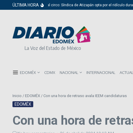
Saltar al contenido
ÚLTIMA HORA
Del cabildo al circo: Síndica de Atizapán opta por el ridículo durante
La Voz del Estado de México
EDOMÉX
CDMX
NACIONAL
INTERNACIONAL
ACTUA
Inicio
/
EDOMÉX
/
Con una hora de retraso avala IEEM candidaturas
EDOMÉX
Con una hora de retr