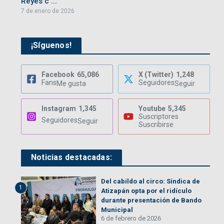
Reyes c ...
7 de enero de 2026
¡Síguenos!
Facebook
65,086
X (Twitter)
1,248
Fans
Seguidores
Me gusta
Seguir
Instagram
1,345
Youtube
5,345
Suscriptores
Seguidores
Seguir
Suscribirse
Noticias destacadas:
Del cabildo al circo: Síndica de
1
Atizapán opta por el ridículo
durante presentación de Bando
Municipal
6 de febrero de 2026