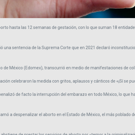
borto hasta las 12 semanas de gestación, con lo que suman 18 entidades
ogió una sentencia de la Suprema Corte que en 2021 declaró inconstitucion
tado de México (Edomex), transcurrió en medio de manifestaciones de col
ción celebraron la medida con gritos, aplausos y cánticos de «¡Sí se pu
penalizó de facto la interrupción del embarazo en todo México, lo que h
lamó a despenalizar el aborto en el Estado de México, el más poblado de
stiene de prestar los servicios de aborto por «temor a la criminalizaci