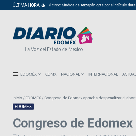
Saltar al contenido
ÚLTIMA HORA
Del cabildo al circo: Síndica de Atizapán opta por el ridículo durante
La Voz del Estado de México
EDOMÉX
CDMX
NACIONAL
INTERNACIONAL
ACTUA
Inicio
/
EDOMÉX
/
Congreso de Edomex aprueba despenalizar el abor
EDOMÉX
Congreso de Edomex a