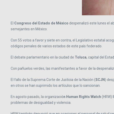
El
Congreso del Estado de México
despenalizó este lunes el a
semejantes en México.
Con 55 votos a favor y siete en contra, el Legislativo estatal ac
códigos penales de varios estados de este país federado.
El debate parlamentario en la ciudad de
Toluca
, capital del Es
Con pañuelos verdes, las manifestantes a favor de la despenaliza
El fallo de la Suprema Corte de Justicia de la Nación (
SCJN
) des
en otros se han suprimido los artículos que lo sancionan.
En agosto pasado, la organizació
n Human Rights Watch
(HRW) l
problemas de desigualdad y violencia.
HRW también denunció que en ocasiones el personal de salud se ab