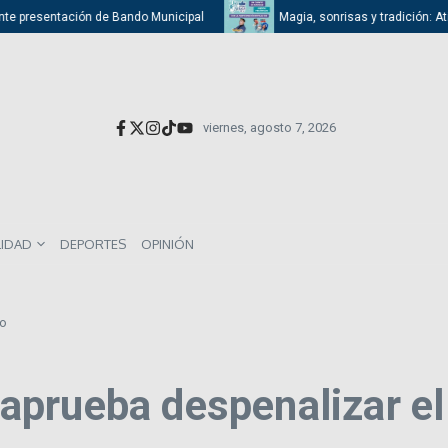
 presentación de Bando Municipal
Magia, sonrisas y tradición: Atizapán
viernes, agosto 7, 2026
LIDAD
DEPORTES
OPINIÓN
to
prueba despenalizar el