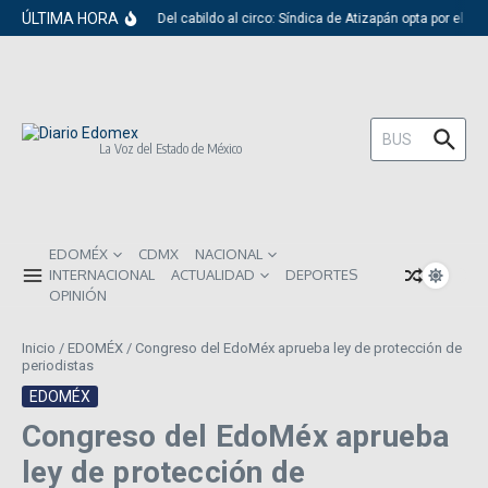
Saltar al contenido
ÚLTIMA HORA
Del cabildo al circo: Síndica de Atizapán opta por el ri
Buscar:
La Voz del Estado de México
EDOMÉX
CDMX
NACIONAL
INTERNACIONAL
ACTUALIDAD
DEPORTES
OPINIÓN
Inicio
/
EDOMÉX
/
Congreso del EdoMéx aprueba ley de protección de
periodistas
EDOMÉX
Congreso del EdoMéx aprueba
ley de protección de