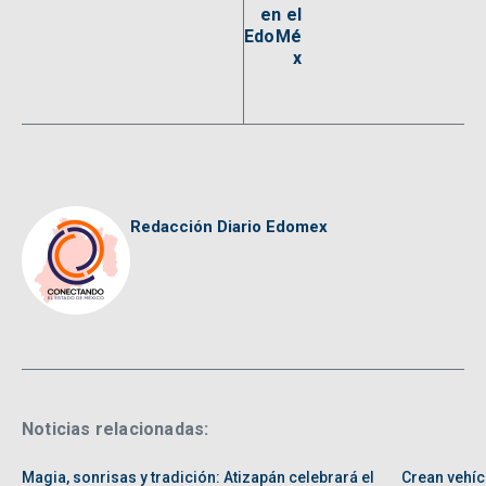
en el
EdoMé
x
Redacción Diario Edomex
Noticias relacionadas:
Magia, sonrisas y tradición: Atizapán celebrará el
Crean vehíc