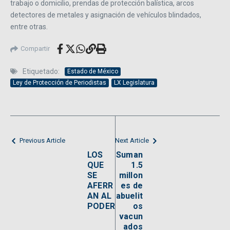
trabajo o domicilio, prendas de protección balística, arcos
detectores de metales y asignación de vehículos blindados,
entre otras.
Compartir
Etiquetado:
Estado de México
Ley de Protección de Periodistas
LX Legislatura
Previous Article
Next Article
LOS
Suman
QUE
1.5
SE
millon
AFERR
es de
AN AL
abuelit
PODER
os
vacun
ados