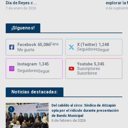
Día de Reyes c ...
explorar la f
7 de enero de 2026
4 de septiemb
¡Síguenos!
Fans
Facebook
65,086
X (Twitter)
1,248
Seguidores
Me gusta
Seguir
Instagram
1,345
Youtube
5,345
Suscriptores
Seguidores
Seguir
Suscribirse
Noticias destacadas:
Del cabildo al circo: Síndica de Atizapán
1
opta por el ridículo durante presentación
de Bando Municipal
6 de febrero de 2026