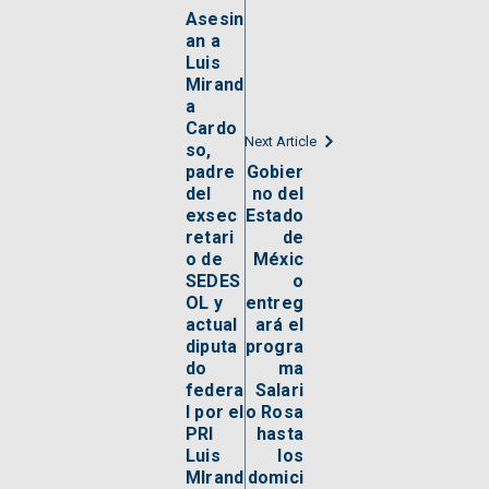
Asesin
an a
Luis
Mirand
a
Cardo
Next Article
so,
padre
Gobier
del
no del
exsec
Estado
retari
de
o de
Méxic
SEDES
o
OL y
entreg
actual
ará el
diputa
progra
do
ma
federa
Salari
l por el
o Rosa
PRI
hasta
Luis
los
MIrand
domici