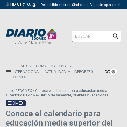
Saltar al contenido
ÚLTIMA HORA
Del cabildo al circo: Síndica de Atizapán opta por el ri
Buscar:
La Voz del Estado de México
EDOMÉX
CDMX
NACIONAL
INTERNACIONAL
ACTUALIDAD
DEPORTES
OPINIÓN
Inicio
/
EDOMÉX
/
Conoce el calendario para educación media
superior del EdoMéx: inicio de semestre, puentes y vacaciones
EDOMÉX
Conoce el calendario para
educación media superior del