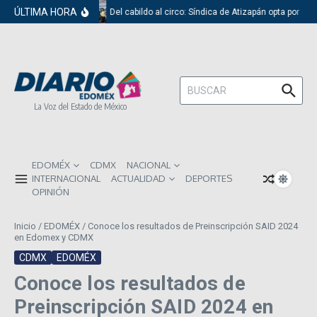
Saltar al contenido
ÚLTIMA HORA
Del cabildo al circo: Síndica de Atizapán opta por el 
Buscar:
La Voz del Estado de México
EDOMÉX
CDMX
NACIONAL
INTERNACIONAL
ACTUALIDAD
DEPORTES
OPINIÓN
Inicio
/
EDOMÉX
/
Conoce los resultados de Preinscripción SAID 2024
en Edomex y CDMX
CDMX
EDOMÉX
Conoce los resultados de
Preinscripción SAID 2024 en