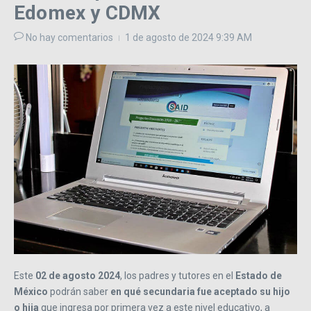
Edomex y CDMX
No hay comentarios
1 de agosto de 2024
9:39 AM
Este
02 de agosto 2024
, los padres y tutores en el
Estado de
México
podrán saber
en qué secundaria fue aceptado su hijo
o hija
que ingresa por primera vez a este nivel educativo, a