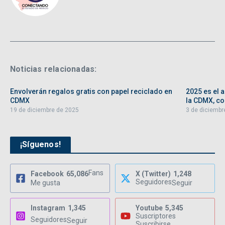
Noticias relacionadas:
Envolverán regalos gratis con papel reciclado en
2025 es el 
CDMX
la CDMX, con
19 de diciembre de 2025
3 de diciembr
¡Síguenos!
Fans
Facebook
65,086
X (Twitter)
1,248
Seguidores
Me gusta
Seguir
Instagram
1,345
Youtube
5,345
Suscriptores
Seguidores
Seguir
Suscribirse