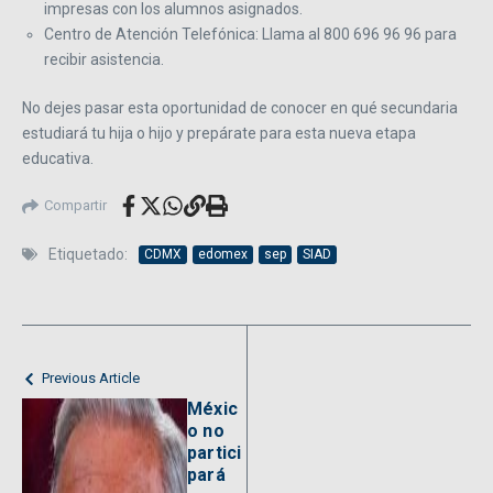
impresas con los alumnos asignados.
Centro de Atención Telefónica: Llama al 800 696 96 96 para
recibir asistencia.
No dejes pasar esta oportunidad de conocer en qué secundaria
estudiará tu hija o hijo y prepárate para esta nueva etapa
educativa.
Compartir
Etiquetado:
CDMX
edomex
sep
SIAD
Previous Article
Méxic
o no
partici
pará