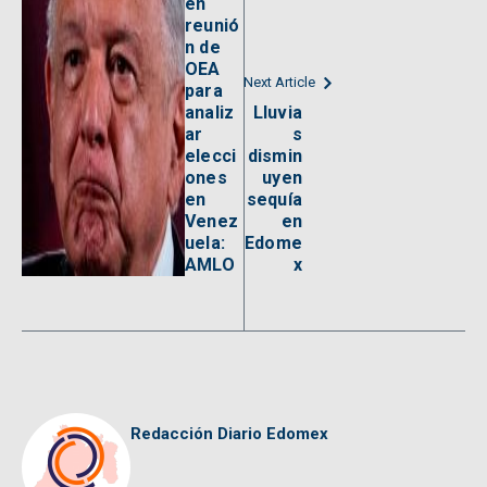
en
reunió
n de
OEA
Next Article
para
analiz
Lluvia
ar
s
elecci
dismin
ones
uyen
en
sequía
Venez
en
uela:
Edome
AMLO
x
Redacción Diario Edomex