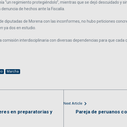
ía “un regimiento protegiéndolo”, mientras que se dejó descuidado y sin
a denuncia de hechos ante la Fiscalía.
 de diputadas de Morena con las inconformes, no hubo peticiones concre
en ya dos en estudio.
a comisión interdisciplinaria con diversas dependencias para que cada 
co
Marcha
Next Article
eres en preparatorias y
Pareja de peruanos co