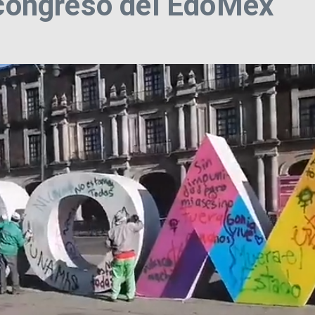
l congreso del EdoMéx