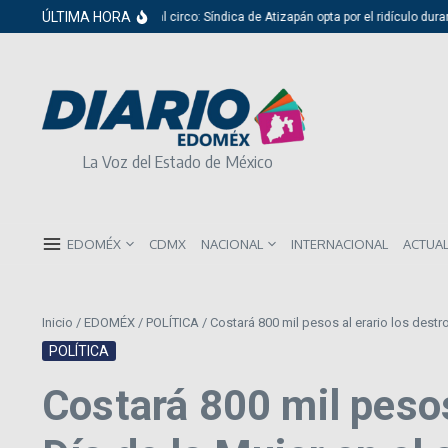
Saltar al contenido
ÚLTIMA HORA
Del cabildo al circo: Síndica de Atizapán opta por el ridículo durante 
La Voz del Estado de México
EDOMÉX
CDMX
NACIONAL
INTERNACIONAL
ACTUA
Inicio
/
EDOMÉX
/
POLÍTICA
/
Costará 800 mil pesos al erario los dest
POLÍTICA
Costará 800 mil pesos