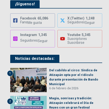
¡Síguenos!
Facebook
65,086
X (Twitter)
1,248
Fans
Seguidores
Me gusta
Seguir
Instagram
1,345
Youtube
5,345
Suscriptores
Seguidores
Seguir
Suscribirse
Noticias destacadas:
Del cabildo al circo: Síndica de
1
Atizapán opta por el ridículo
durante presentación de Bando
Municipal
6 de febrero de 2026
Magia, sonrisas y tradición:
2
Atizapán celebrará el Día de
Reyes con un gran festival