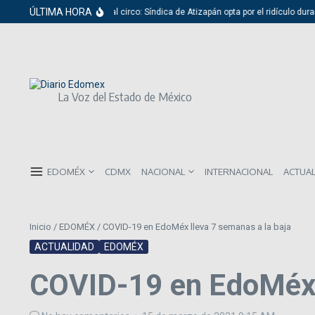
Saltar al contenido
ÚLTIMA HORA
Del cabildo al circo: Síndica de Atizapán opta por el ridículo duran
La Voz del Estado de México
EDOMÉX
CDMX
NACIONAL
INTERNACIONAL
ACTUA
Inicio
/
EDOMÉX
/
COVID-19 en EdoMéx lleva 7 semanas a la baja
ACTUALIDAD
EDOMÉX
COVID-19 en EdoMéx l