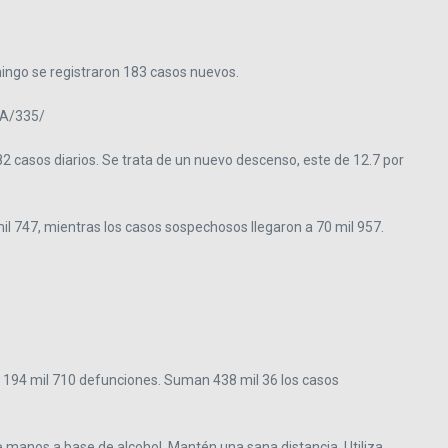
ingo se registraron 183 casos nuevos.
nA/335/
 casos diarios. Se trata de un nuevo descenso, este de 12.7 por
l 747, mientras los casos sospechosos llegaron a 70 mil 957.
n 194 mil 710 defunciones. Suman 438 mil 36 los casos
e manos a base de alcohol. Mantén una sana distancia. Utiliza