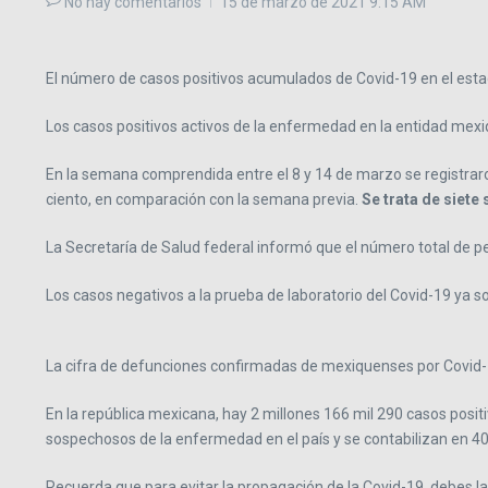
No hay comentarios
15 de marzo de 2021
9:15 AM
El número de casos positivos acumulados de Covid-19 en el esta
Los casos positivos activos de la enfermedad en la entidad me
En la semana comprendida entre el 8 y 14 de marzo se registraro
ciento, en comparación con la semana previa.
Se trata de siete
La Secretaría de Salud federal informó que el número total de p
Los casos negativos a la prueba de laboratorio del Covid-19 ya s
La cifra de defunciones confirmadas de mexiquenses por Covid-1
En la república mexicana, hay 2 millones 166 mil 290 casos pos
sospechosos de la enfermedad en el país y se contabilizan en 40
Recuerda que para evitar la propagación de la Covid-19, debes l