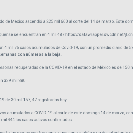
do de México ascendió a 225 mil 660 al corte del 14 de marzo. Este dom
xiquense se encuentran en 4 mil 487.https://datawrapper.dwcdn.net/jLc
n 4 mil 76 casos acumulados de Covid-19, con un promedio diario de 582
 semanas con números a la baja.
ersonas recuperadas de la COVID-19 en el estado de México es de 150 mi
on 339 mil 880.
9 de 30 mil 157, 47 registradas hoy.
itivos acumulados a COVID-19 al corte de este domingo 14 de marzo, co
 mil 444 los casos activos confirmados.
avarte las manos con frecuencia: usa agua y jabón o un desinfectante d