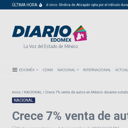
Saltar al contenido
ÚLTIMA HORA
Del cabildo al circo: Síndica de Atizapán opta por el ridículo durante 
La Voz del Estado de México
EDOMÉX
CDMX
NACIONAL
INTERNACIONAL
ACTUA
Inicio
/
NACIONAL
/
Crece 7% venta de autos en México durante octubr
NACIONAL
Crece 7% venta de au