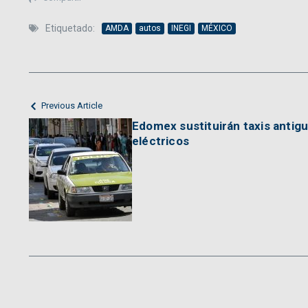
Etiquetado:
AMDA
autos
INEGI
MÉXICO
Previous Article
Edomex sustituirán taxis antigu
eléctricos