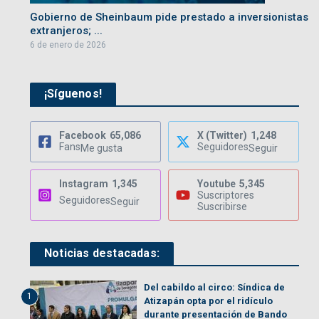
Gobierno de Sheinbaum pide prestado a inversionistas
extranjeros; ...
6 de enero de 2026
¡Síguenos!
Facebook
65,086
X (Twitter)
1,248
Fans
Seguidores
Me gusta
Seguir
Instagram
1,345
Youtube
5,345
Suscriptores
Seguidores
Seguir
Suscribirse
Noticias destacadas:
Del cabildo al circo: Síndica de
1
Atizapán opta por el ridículo
durante presentación de Bando