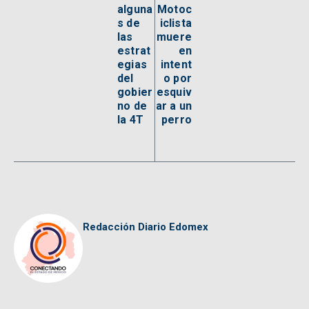
alguna
Motoc
s de
iclista
las
muere
estrat
en
egias
intent
del
o por
gobier
esquiv
no de
ar a un
la 4T
perro
Redacción Diario Edomex