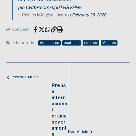
pic.twitter.com/6g0THBVHHv
— Político MX (@politicomx)
February 25, 2020
Compartir
Etiquetado:
Asesinatos
ecatepec
edomex
Mujeres
Previous Article
Prens
a
intern
aciona
l
critica
sever
ament
Next Article
e