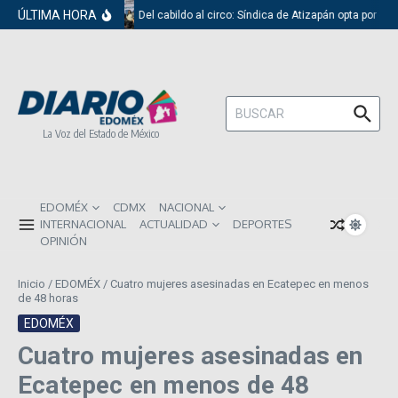
Saltar al contenido
ÚLTIMA HORA
Del cabildo al circo: Síndica de Atizapán opta por el 
Buscar:
La Voz del Estado de México
EDOMÉX
CDMX
NACIONAL
INTERNACIONAL
ACTUALIDAD
DEPORTES
OPINIÓN
Inicio
/
EDOMÉX
/
Cuatro mujeres asesinadas en Ecatepec en menos
de 48 horas
EDOMÉX
Cuatro mujeres asesinadas en
Ecatepec en menos de 48