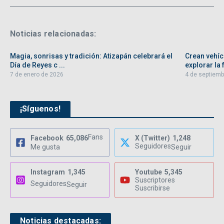
Noticias relacionadas:
Magia, sonrisas y tradición: Atizapán celebrará el
Crean vehíc
Día de Reyes c ...
explorar la f
7 de enero de 2026
4 de septiemb
¡Síguenos!
Fans
Facebook
65,086
X (Twitter)
1,248
Seguidores
Me gusta
Seguir
Instagram
1,345
Youtube
5,345
Suscriptores
Seguidores
Seguir
Suscribirse
Noticias destacadas: