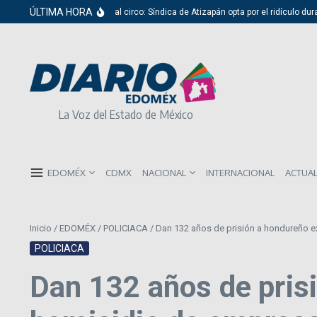
Saltar al contenido
ÚLTIMA HORA
Del cabildo al circo: Síndica de Atizapán opta por el ridículo duran
La Voz del Estado de México
EDOMÉX
CDMX
NACIONAL
INTERNACIONAL
ACTUA
Inicio
/
EDOMÉX
/
POLICIACA
/
Dan 132 años de prisión a hondureño e
POLICIACA
Dan 132 años de pris