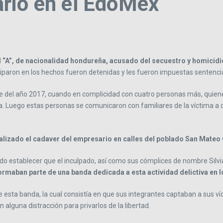
rio en el EdoMéx
l “A”, de nacionalidad hondureña, acusado del secuestro y homicid
paron en los hechos fueron detenidas y les fueron impuestas sentencia
bre del año 2017, cuando en complicidad con cuatro personas más, quien
uca. Luego estas personas se comunicaron con familiares de la víctima 
alizado el cadaver del empresario en calles del poblado San Mateo
do establecer que el inculpado, así como sus cómplices de nombre Silvia 
ormaban parte de una banda dedicada a esta actividad delictiva en 
 esta banda, la cual consistía en que sus integrantes captaban a sus 
 alguna distracción para privarlos de la libertad.