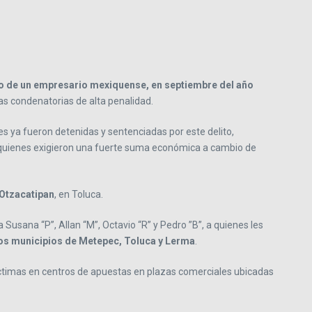
io de un empresario mexiquense, en septiembre del año
s condenatorias de alta penalidad.
es ya fueron detenidas y sentenciadas por este delito,
a quienes exigieron una fuerte suma económica a cambio de
 Otzacatipan
, en Toluca.
Susana “P”, Allan “M”, Octavio “R” y Pedro ”B”, a quienes les
los municipios de Metepec, Toluca y Lerma
.
víctimas en centros de apuestas en plazas comerciales ubicadas