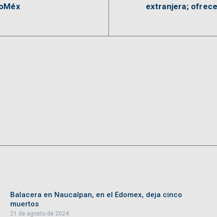
doMéx
extranjera; ofrec
Balacera en Naucalpan, en el Edomex, deja cinco
muertos
21 de agosto de 2024