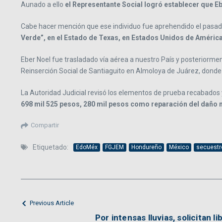
Aunado a ello
el Representante Social logró establecer que Ebe
Cabe hacer mención que ese individuo fue aprehendido el pasa
Verde”, en el Estado de Texas, en Estados Unidos de Améric
Eber Noel fue trasladado vía aérea a nuestro País y posteriormen
Reinserción Social de Santiaguito en Almoloya de Juárez, donde
La Autoridad Judicial revisó los elementos de prueba recabados y
698 mil 525 pesos, 280 mil pesos como reparación del daño m
Compartir
Etiquetado:
EdoMéx
FGJEM
Hondureño
México
secuestr
Previous Article
Por intensas lluvias, solicitan l