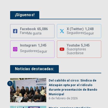
¡Síguenos!
Facebook
65,086
X (Twitter)
1,248
Fans
Seguidores
Me gusta
Seguir
Instagram
1,345
Youtube
5,345
Suscriptores
Seguidores
Seguir
Suscribirse
Noticias destacadas:
Del cabildo al circo: Síndica de
1
Atizapán opta por el ridículo
durante presentación de Bando
Municipal
6 de febrero de 2026