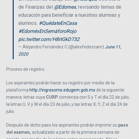
de Finanzas del
@Edomex
, revisando temas de
educación para beneficiar a nuestras alumnas y
alumnos.
#QuédateEnCasa
#EdoméxEnSemáforoRojo
pic.twitter.com/H8rtGkD732
— Alejandro Fernández C (@alexfedezcam)
June 11,
2020
Proceso de registro
Los aspirantes podrán hacer su registro por medio de la
plataforma
http://ingresoms.edugem.gob.mx
de la siguiente
manera: letras cuya
CURP
comienza con S y T el día 22 de julio;
la letras U, V y W el día 23 de julio; y las letras X, Y, Z el día 24 de
julio.
Después de dicho paso los aspirantes podrán imprimir su
pase
del examen,
actualizado a partir de la primera semana de