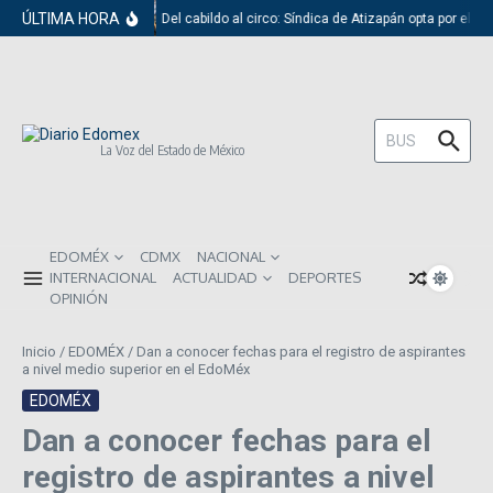
Saltar al contenido
ÚLTIMA HORA
Del cabildo al circo: Síndica de Atizapán opta por el r
Buscar:
La Voz del Estado de México
EDOMÉX
CDMX
NACIONAL
INTERNACIONAL
ACTUALIDAD
DEPORTES
OPINIÓN
Inicio
/
EDOMÉX
/
Dan a conocer fechas para el registro de aspirantes
a nivel medio superior en el EdoMéx
EDOMÉX
Dan a conocer fechas para el
registro de aspirantes a nivel