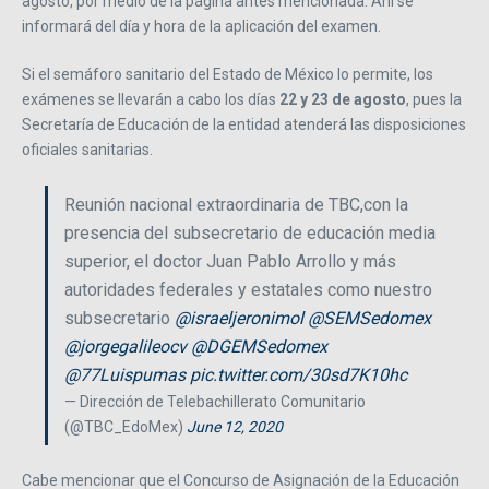
agosto, por medio de la página antes mencionada. Ahí se
informará del día y hora de la aplicación del examen.
Si el semáforo sanitario del Estado de México lo permite, los
exámenes se llevarán a cabo los días
22 y 23 de agosto
, pues la
Secretaría de Educación de la entidad atenderá las disposiciones
oficiales sanitarias.
Reunión nacional extraordinaria de TBC,con la
presencia del subsecretario de educación media
superior, el doctor Juan Pablo Arrollo y más
autoridades federales y estatales como nuestro
subsecretario
@israeljeronimol
@SEMSedomex
@jorgegalileocv
@DGEMSedomex
@77Luispumas
pic.twitter.com/30sd7K10hc
— Dirección de Telebachillerato Comunitario
(@TBC_EdoMex)
June 12, 2020
Cabe mencionar que el Concurso de Asignación de la Educación