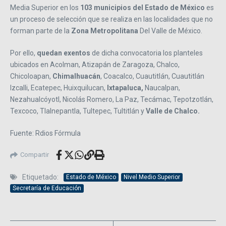
Media Superior en los
103 municipios del Estado de México
es
un proceso de selección que se realiza en las localidades que no
forman parte de la
Zona Metropolitana
Del Valle de México.
Por ello,
quedan exentos
de dicha convocatoria los planteles
ubicados en Acolman, Atizapán de Zaragoza, Chalco,
Chicoloapan,
Chimalhuacán
, Coacalco, Cuautitlán, Cuautitlán
Izcalli, Ecatepec, Huixquilucan,
Ixtapaluca,
Naucalpan,
Nezahualcóyotl, Nicolás Romero, La Paz, Tecámac, Tepotzotlán,
Texcoco, Tlalnepantla, Tultepec, Tultitlán y
Valle de Chalco.
Fuente: Rdios Fórmula
Compartir
Etiquetado:
Estado de México
Nivel Medio Superior
Secretaría de Educación