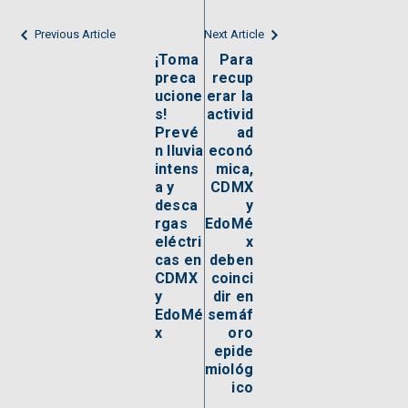
Previous Article
Next Article
¡Toma
Para
preca
recup
ucione
erar la
s!
activid
Prevé
ad
n lluvia
econó
intens
mica,
a y
CDMX
desca
y
rgas
EdoMé
eléctri
x
cas en
deben
CDMX
coinci
y
dir en
EdoMé
semáf
x
oro
epide
miológ
ico