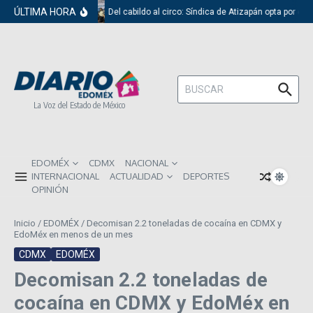
Saltar al contenido
ÚLTIMA HORA
Del cabildo al circo: Síndica de Atizapán opta por el 
Buscar:
La Voz del Estado de México
EDOMÉX
CDMX
NACIONAL
INTERNACIONAL
ACTUALIDAD
DEPORTES
OPINIÓN
Inicio
/
EDOMÉX
/
Decomisan 2.2 toneladas de cocaína en CDMX y
EdoMéx en menos de un mes
CDMX
EDOMÉX
Decomisan 2.2 toneladas de
cocaína en CDMX y EdoMéx en