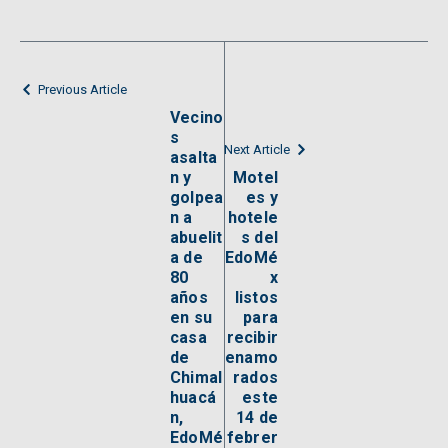
Previous Article
Vecino
s
Next Article
asalta
n y
Motel
golpea
es y
n a
hotele
abuelit
s del
a de
EdoMé
80
x
años
listos
en su
para
casa
recibir
de
enamo
Chimal
rados
huacá
este
n,
14 de
EdoMé
febrer