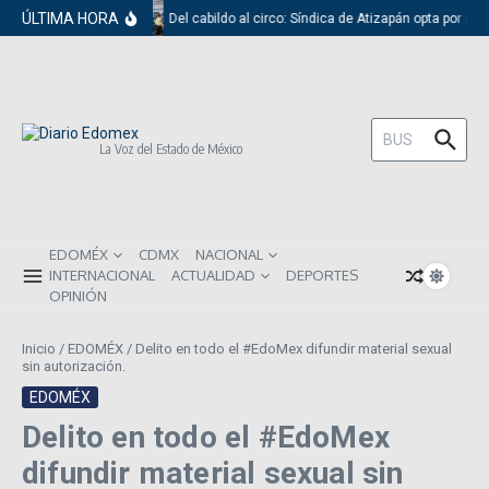
Saltar al contenido
ÚLTIMA HORA
Del cabildo al circo: Síndica de Atizapán opta por el 
Buscar:
La Voz del Estado de México
EDOMÉX
CDMX
NACIONAL
INTERNACIONAL
ACTUALIDAD
DEPORTES
OPINIÓN
Inicio
/
EDOMÉX
/
Delito en todo el #EdoMex difundir material sexual
sin autorización.
EDOMÉX
Delito en todo el #EdoMex
difundir material sexual sin