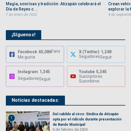
Magia, sonrisas y tradición: Atizapán celebrará el
Crean vehíc
Día de Reyes c ...
explorar la f
7 de enero de 2026
4 de septiemb
¡Síguenos!
Fans
Facebook
65,086
X (Twitter)
1,248
Seguidores
Me gusta
Seguir
Instagram
1,345
Youtube
5,345
Suscriptores
Seguidores
Seguir
Suscribirse
Noticias destacadas:
Del cabildo al circo: Síndica de Atizapán
1
opta por el ridículo durante presentación
de Bando Municipal
6 de febrero de 2026