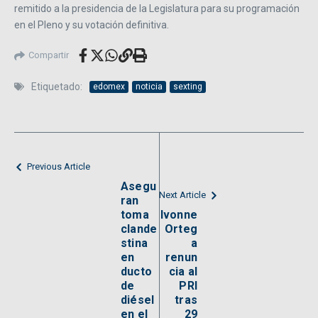
remitido a la presidencia de la Legislatura para su programación
en el Pleno y su votación definitiva.
Compartir
Etiquetado:
edomex
noticia
sexting
Previous Article
Asegu
Next Article
ran
toma
Ivonne
clande
Orteg
stina
a
en
renun
ducto
cia al
de
PRI
diésel
tras
en el
29