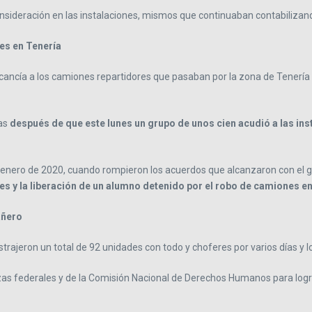
ideración en las instalaciones, mismos que continuaban contabilizan
es en Tenería
ncía a los camiones repartidores que pasaban por la zona de Tenería a l
as
después de que este lunes un grupo de unos cien acudió a las ins
enero de 2020, cuando rompieron los acuerdos que alcanzaron con el gob
es y la liberación de un alumno detenido por el robo de camiones e
añero
strajeron un total de 92 unidades con todo y choferes por varios días y 
erzas federales y de la Comisión Nacional de Derechos Humanos para log