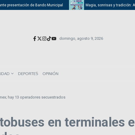
 presentación de Bando Municipal
Magia, sonrisas y tradición: Atizapán
domingo, agosto 9, 2026
LIDAD
DEPORTES
OPINIÓN
mex; hay 13 operadores secuestrados
tobuses en terminales 