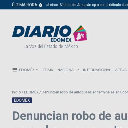
Saltar al contenido
ÚLTIMA HORA
Del cabildo al circo: Síndica de Atizapán opta por el ridículo durante
La Voz del Estado de México
EDOMÉX
CDMX
NACIONAL
INTERNACIONAL
ACTUA
Inicio
/
EDOMÉX
/
Denuncian robo de autobuses en terminales en Edo
EDOMÉX
Denuncian robo de au