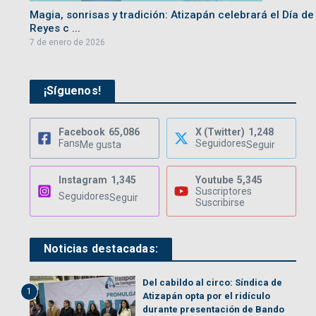
Magia, sonrisas y tradición: Atizapán celebrará el Día de
Reyes c ...
7 de enero de 2026
¡Síguenos!
Facebook
65,086
X (Twitter)
1,248
Fans
Seguidores
Me gusta
Seguir
Instagram
1,345
Youtube
5,345
Suscriptores
Seguidores
Seguir
Suscribirse
Noticias destacadas:
Del cabildo al circo: Síndica de
1
Atizapán opta por el ridículo
durante presentación de Bando