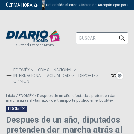
Saltar al contenido
ÚLTIMA HORA
Del cabildo al circo: Síndica de Atizapán opta por el 
Buscar:
La Voz del Estado de México
EDOMÉX
CDMX
NACIONAL
INTERNACIONAL
ACTUALIDAD
DEPORTES
OPINIÓN
Inicio
/
EDOMÉX
/
Despues de un año, diputados pretenden dar
marcha atrás al «tarifazo» del transporte público en el EdoMéx
EDOMÉX
Despues de un año, diputados
pretenden dar marcha atrás al