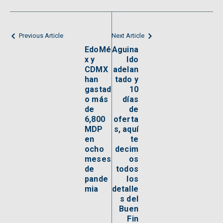
Previous Article
Next Article
EdoMé
Aguina
x y
ldo
CDMX
adelan
han
tado y
gastad
10
o más
días
de
de
6,800
oferta
MDP
s, aquí
en
te
ocho
decim
meses
os
de
todos
pande
los
mia
detalle
s del
Buen
Fin