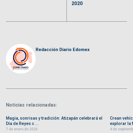
2020
Redacción Diario Edomex
Noticias relacionadas:
Magia, sonrisas y tradición: Atizapán celebrará el
Crean vehíc
Día de Reyes c ...
explorar la f
7 de enero de 2026
4 de septiemb