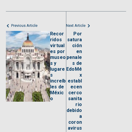
Previous Article
Next Article
Recor
Por
ridos
satura
virtual
ción
es por
en
museo
penale
s y
s de
lugare
EdoMé
s
x
increíb
establ
les de
ecen
Méxic
cerco
o
sanita
rio
debido
a
coron
avirus