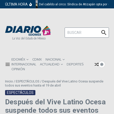
Saltar al contenido
ÚLTIMA HORA
Del cabildo al circo: Síndica de Atizapán opta por el 
Buscar:
La Voz del Estado de México
EDOMÉX
CDMX
NACIONAL
INTERNACIONAL
ACTUALIDAD
DEPORTES
OPINIÓN
Inicio
/
ESPECTÁCULOS
/
Después del Vive Latino Ocesa suspende
todos sus eventos hasta el 19 de abril
ESPECTÁCULOS
Después del Vive Latino Ocesa
suspende todos sus eventos