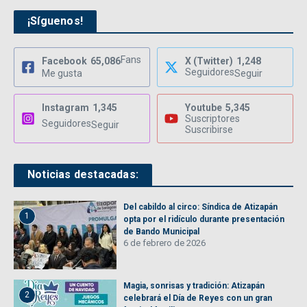
¡Síguenos!
Fans
Facebook
65,086
X (Twitter)
1,248
Seguidores
Me gusta
Seguir
Instagram
1,345
Youtube
5,345
Suscriptores
Seguidores
Seguir
Suscribirse
Noticias destacadas:
Del cabildo al circo: Síndica de Atizapán
1
opta por el ridículo durante presentación
de Bando Municipal
6 de febrero de 2026
Magia, sonrisas y tradición: Atizapán
2
celebrará el Día de Reyes con un gran