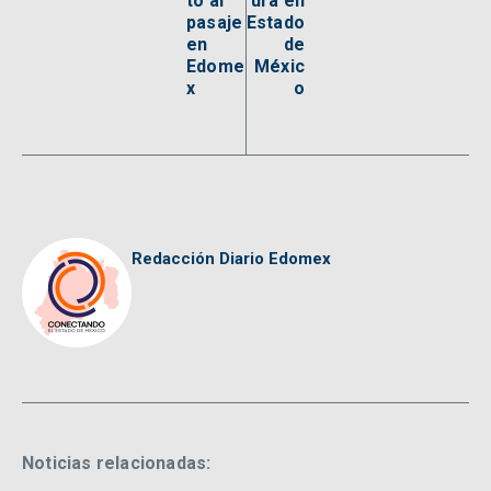
to al
ura en
pasaje
Estado
en
de
Edome
Méxic
x
o
Redacción Diario Edomex
Noticias relacionadas: