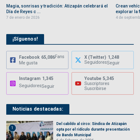
Magia, sonrisas y tradición: Atizapán celebrará el
Crean vehíc
Día de Reyes c ...
explorar la f
7 de enero de 2026
4 de septiemb
¡Síguenos!
Fans
Facebook
65,086
X (Twitter)
1,248
Seguidores
Me gusta
Seguir
Instagram
1,345
Youtube
5,345
Suscriptores
Seguidores
Seguir
Suscribirse
Noticias destacadas:
Del cabildo al circo: Síndica de Atizapán
1
opta por el ridículo durante presentación
de Bando Municipal