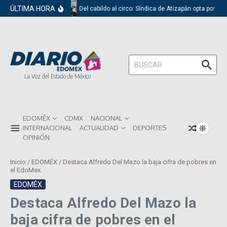
Saltar al contenido
ÚLTIMA HORA
Del cabildo al circo: Síndica de Atizapán opta por el
Buscar:
La Voz del Estado de México
EDOMÉX
CDMX
NACIONAL
INTERNACIONAL
ACTUALIDAD
DEPORTES
OPINIÓN
Inicio
/
EDOMÉX
/
Destaca Alfredo Del Mazo la baja cifra de pobres en
el EdoMex.
EDOMÉX
Destaca Alfredo Del Mazo la
baja cifra de pobres en el