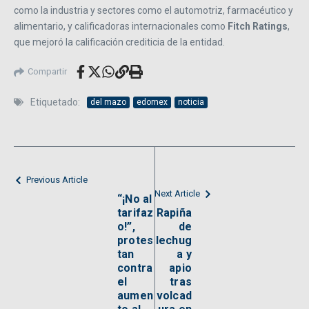
como la industria y sectores como el automotriz, farmacéutico y
alimentario, y calificadoras internacionales como
Fitch Ratings
,
que mejoró la calificación crediticia de la entidad.
Compartir
Etiquetado:
del mazo
edomex
noticia
Previous Article
Next Article
“¡No al
tarifaz
Rapiña
o!”,
de
protes
lechug
tan
a y
contra
apio
el
tras
aumen
volcad