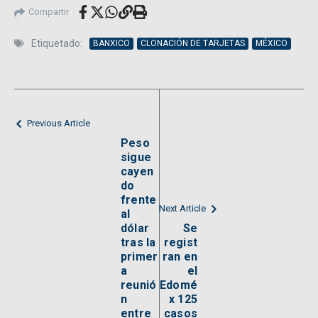
Compartir
Etiquetado:
BANXICO
CLONACIÓN DE TARJETAS
MÉXICO
Previous Article
Peso
sigue
cayen
do
frente
Next Article
al
dólar
Se
tras la
regist
primer
ran en
a
el
reunió
Edomé
n
x 125
entre
casos