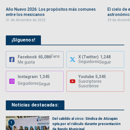
Año Nuevo 2026: Los propósitos más comunes
El cielo de
entre los mexicanos
astronómic
31 de diciembre de 2025
29 de diciemb
¡Síguenos!
Fans
Facebook
65,086
X (Twitter)
1,248
Seguidores
Me gusta
Seguir
Instagram
1,345
Youtube
5,345
Suscriptores
Seguidores
Seguir
Suscribirse
Noticias destacadas:
Del cabildo al circo: Síndica de Atizapán
1
opta por el ridículo durante presentación
de Bando Municipal