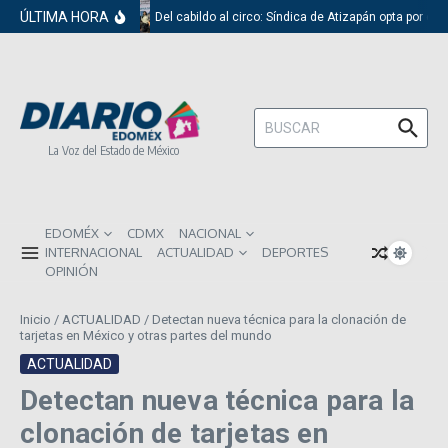
Saltar al contenido
ÚLTIMA HORA
Del cabildo al circo: Síndica de Atizapán opta por el 
Buscar:
La Voz del Estado de México
EDOMÉX
CDMX
NACIONAL
INTERNACIONAL
ACTUALIDAD
DEPORTES
OPINIÓN
Inicio
/
ACTUALIDAD
/
Detectan nueva técnica para la clonación de
tarjetas en México y otras partes del mundo
ACTUALIDAD
Detectan nueva técnica para la
clonación de tarjetas en