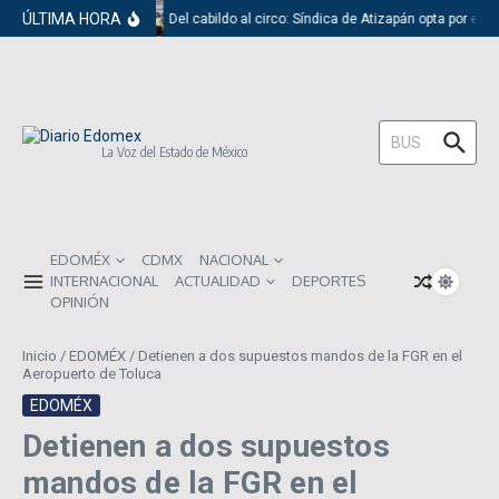
Saltar al contenido
ÚLTIMA HORA
Del cabildo al circo: Síndica de Atizapán opta por el 
Buscar:
La Voz del Estado de México
EDOMÉX
CDMX
NACIONAL
INTERNACIONAL
ACTUALIDAD
DEPORTES
OPINIÓN
Inicio
/
EDOMÉX
/
Detienen a dos supuestos mandos de la FGR en el
Aeropuerto de Toluca
EDOMÉX
Detienen a dos supuestos
mandos de la FGR en el