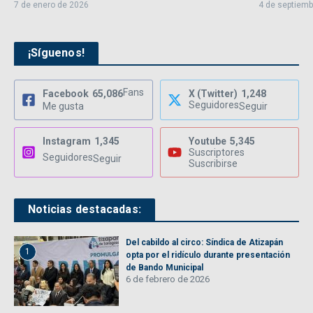
7 de enero de 2026
4 de septiemb
¡Síguenos!
Fans
Facebook
65,086
X (Twitter)
1,248
Seguidores
Me gusta
Seguir
Instagram
1,345
Youtube
5,345
Suscriptores
Seguidores
Seguir
Suscribirse
Noticias destacadas:
Del cabildo al circo: Síndica de Atizapán
1
opta por el ridículo durante presentación
de Bando Municipal
6 de febrero de 2026