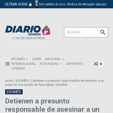
Saltar al contenido
ÚLTIMA HORA
Del cabildo al circo: Síndica de Atizapán opta por el 
Buscar:
La Voz del Estado de México
EDOMÉX
CDMX
NACIONAL
INTERNACIONAL
ACTUALIDAD
DEPORTES
OPINIÓN
Inicio
/
EDOMÉX
/
Detienen a presunto responsable de asesinar a un
joven en una combi de Naucalpan, EdoMéx
EDOMÉX
Detienen a presunto
responsable de asesinar a un