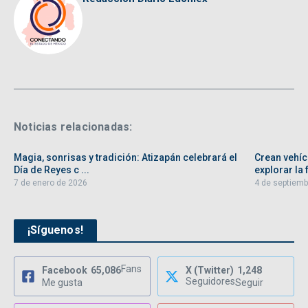
Noticias relacionadas:
Magia, sonrisas y tradición: Atizapán celebrará el
Crean vehíc
Día de Reyes c ...
explorar la f
7 de enero de 2026
4 de septiemb
¡Síguenos!
Fans
Facebook
65,086
X (Twitter)
1,248
Seguidores
Me gusta
Seguir