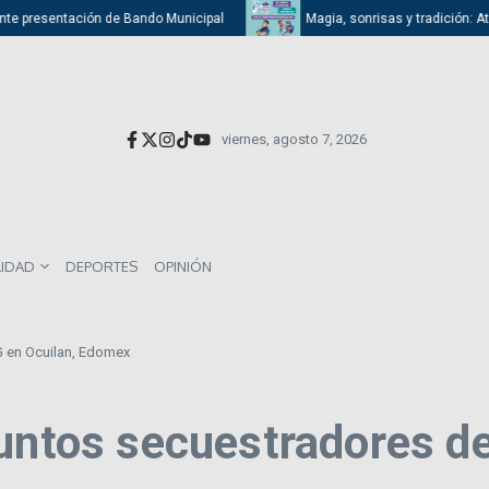
e presentación de Bando Municipal
Magia, sonrisas y tradición: Atizap
viernes, agosto 7, 2026
LIDAD
DEPORTES
OPINIÓN
G en Ocuilan, Edomex
suntos secuestradores d