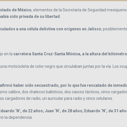
Estado de México
, elementos de la Secretaría de Seguridad mexiquens
había sido privada de su libertad
.
culados a una célula delictiva con orígenes en Jalisco
, posiblemente
jo en la
carretera Santa Cruz-Santa Mónica, a la altura del kilómetr
una motocicleta de color negro que circulaban juntas por la vía. Los o
 afirmó haber sido secuestrado, por lo que fue rescatado de inmedi
smo calibre, dos chalecos balísticos, dos cascos tácticos, cinco cargad
os cargadores de radio, un auricular para radio y cinco celulares.
Eduardo ‘N’, de 22 años; Juan ‘N’, de 28 años; Eduardo ‘N’, de 31 años;
mó la dependencia.