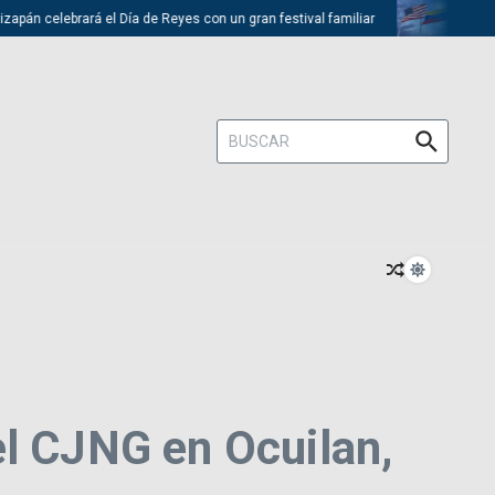
án celebrará el Día de Reyes con un gran festival familiar
Trump desc
Buscar:
el CJNG en Ocuilan,