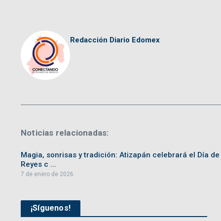
Redacción Diario Edomex
Noticias relacionadas:
Magia, sonrisas y tradición: Atizapán celebrará el Día de
Reyes c ...
7 de enero de 2026
¡Síguenos!