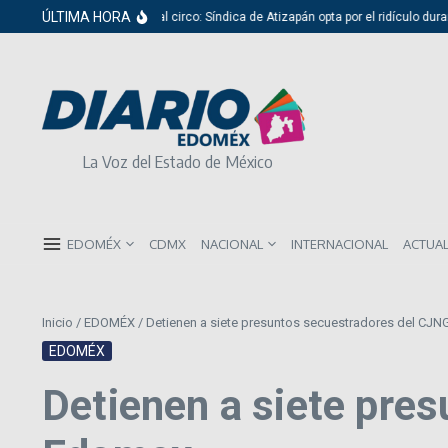
Saltar al contenido
ÚLTIMA HORA
Del cabildo al circo: Síndica de Atizapán opta por el ridículo durant
La Voz del Estado de México
EDOMÉX
CDMX
NACIONAL
INTERNACIONAL
ACTUA
Inicio
/
EDOMÉX
/
Detienen a siete presuntos secuestradores del CJN
EDOMÉX
Detienen a siete pre