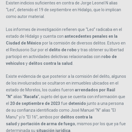
Existen indicios suficientes en contra de Jorge Leonel N alias
“Leo”, detenido el 19 de septiembre en Hidalgo, que lo implican
como autor material.
Los informes de investigación refieren que “Leo” radicaba en el
estado de Hidalgo y cuenta con
antecedentes penales en la
Ciudad de México
por la comisión de diversos delitos. Estuvo en
el Reclusorio Sur por el
delito de robo
y tras obtener su libertad
participó en actividades delictivas relacionadas con
robo de
vehículos
y
delitos contra la salud
.
Existe evidencia de que posterior a la comisión del delito, algunos
de los involucrados se ocultaron en inmuebles ubicados en el
estado de Morelos, los cuales fueron
arrendados por Raúl
“N”
alias “
Racafa
”, sujeto del que se cuenta con información que
el
20 de septiembre de 2023
fue
detenido
junto a una persona
de su confianza identificado como José Manuel “N” alias “El
Manu” y/o “El 16”, ambos por
delitos contra la
salud
y
portación de arma de fuego
, mismos por los que ya fue
determinada su
situación
jurídica
.