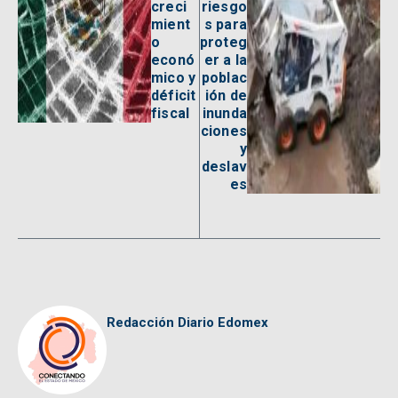
creci
riesgo
mient
s para
o
proteg
econó
er a la
mico y
poblac
déficit
ión de
fiscal
inunda
ciones
y
deslav
es
Redacción Diario Edomex