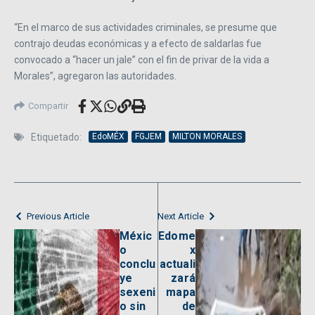
“En el marco de sus actividades criminales, se presume que
contrajo deudas económicas y a efecto de saldarlas fue
convocado a “hacer un jale” con el fin de privar de la vida a
Morales”, agregaron las autoridades.
Compartir
Etiquetado:
EdoMÉX
FGJEM
MILTON MORALES
Previous Article
Next Article
Méxic
Edome
o
x
conclu
actuali
ye
zará
sexeni
mapa
o sin
de