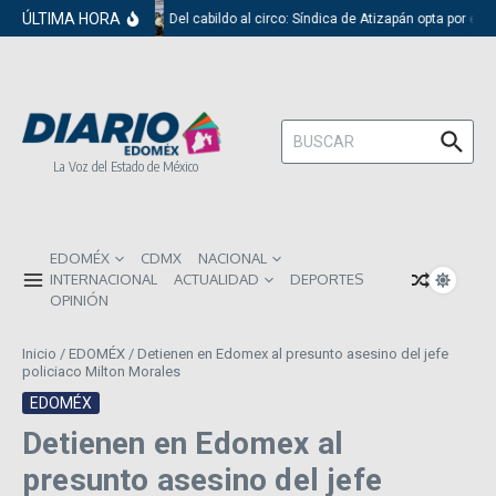
Saltar al contenido
ÚLTIMA HORA
Del cabildo al circo: Síndica de Atizapán opta por el 
Buscar:
La Voz del Estado de México
EDOMÉX
CDMX
NACIONAL
INTERNACIONAL
ACTUALIDAD
DEPORTES
OPINIÓN
Inicio
/
EDOMÉX
/
Detienen en Edomex al presunto asesino del jefe
policiaco Milton Morales
EDOMÉX
Detienen en Edomex al
presunto asesino del jefe