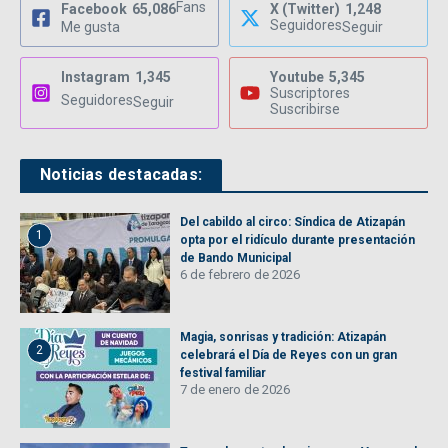
Fans
Facebook
65,086
X (Twitter)
1,248
Seguidores
Me gusta
Seguir
Instagram
1,345
Youtube
5,345
Suscriptores
Seguidores
Seguir
Suscribirse
Noticias destacadas:
Del cabildo al circo: Síndica de Atizapán
1
opta por el ridículo durante presentación
de Bando Municipal
6 de febrero de 2026
Magia, sonrisas y tradición: Atizapán
2
celebrará el Día de Reyes con un gran
festival familiar
7 de enero de 2026