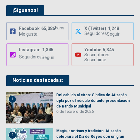
¡Síguenos!
Fans
Facebook
65,086
X (Twitter)
1,248
Seguidores
Me gusta
Seguir
Instagram
1,345
Youtube
5,345
Suscriptores
Seguidores
Seguir
Suscribirse
Noticias destacadas:
Del cabildo al circo: Síndica de Atizapán
1
opta por el ridículo durante presentación
de Bando Municipal
6 de febrero de 2026
Magia, sonrisas y tradición: Atizapán
2
celebrará el Día de Reyes con un gran