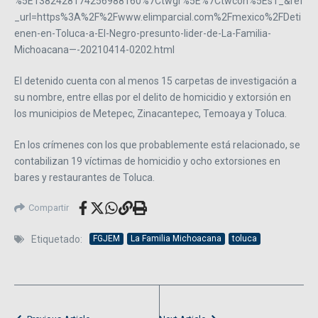
%5E1382428174256988160%7Ctwgr%5E%7Ctwcon%5Es1_&ref
_url=https%3A%2F%2Fwww.elimparcial.com%2Fmexico%2FDeti
enen-en-Toluca-a-El-Negro-presunto-lider-de-La-Familia-
Michoacana—-20210414-0202.html
El detenido cuenta con al menos 15 carpetas de investigación a
su nombre, entre ellas por el delito de homicidio y extorsión en
los municipios de Metepec, Zinacantepec, Temoaya y Toluca.
En los crímenes con los que probablemente está relacionado, se
contabilizan 19 víctimas de homicidio y ocho extorsiones en
bares y restaurantes de Toluca.
Compartir
Etiquetado:
FGJEM
La Familia Michoacana
toluca