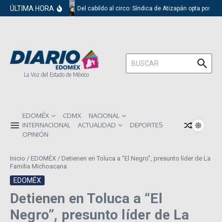
Saltar al contenido
ÚLTIMA HORA
Del cabildo al circo: Síndica de Atizapán opta por el
Buscar:
La Voz del Estado de México
EDOMÉX
CDMX
NACIONAL
INTERNACIONAL
ACTUALIDAD
DEPORTES
OPINIÓN
Inicio
/
EDOMÉX
/
Detienen en Toluca a “El Negro”, presunto líder de La
Familia Michoacana
EDOMÉX
Detienen en Toluca a “El
Negro”, presunto líder de La