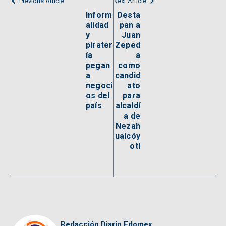
Previous Article
Next Article
Inform
Desta
alidad
pan a
y
Juan
pirater
Zeped
ía
a
pegan
como
a
candid
negoci
ato
os del
para
país
alcaldí
a de
Nezah
ualcóy
otl
Redacción Diario Edomex