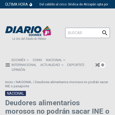
Saltar al contenido
ÚLTIMA HORA
Del cabildo al circo: Síndica de Atizapán opta por el 
Buscar:
La Voz del Estado de México
EDOMÉX
CDMX
NACIONAL
INTERNACIONAL
ACTUALIDAD
DEPORTES
OPINIÓN
Inicio
/
NACIONAL
/
Deudores alimentarios morosos no podrán sacar
INE o pasaporte
NACIONAL
Deudores alimentarios
morosos no podrán sacar INE o