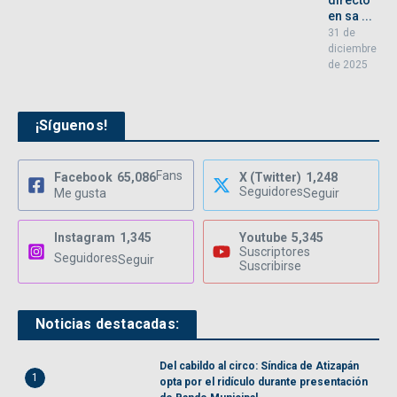
directo
en sa ...
31 de
diciembre
de 2025
¡Síguenos!
Fans
Facebook
65,086
X (Twitter)
1,248
Seguidores
Me gusta
Seguir
Instagram
1,345
Youtube
5,345
Suscriptores
Seguidores
Seguir
Suscribirse
Noticias destacadas:
Del cabildo al circo: Síndica de Atizapán
1
opta por el ridículo durante presentación