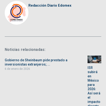
Redacción Diario Edomex
Noticias relacionadas:
Gobierno de Sheinbaum pide prestado a
inversionistas extranjeros; ...
ISR
6 de enero de 2026
subirá
en
México
para
2026:
Así será
el
impacto