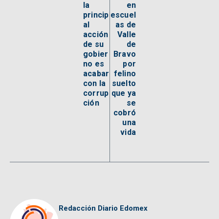
la
en
princip
escuel
al
as de
acción
Valle
de su
de
gobier
Bravo
no es
por
acabar
felino
con la
suelto
corrup
que ya
ción
se
cobró
una
vida
Redacción Diario Edomex