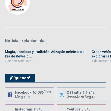
Noticias relacionadas:
Magia, sonrisas y tradición: Atizapán celebrará el
Crean vehíc
Día de Reyes c ...
explorar la f
7 de enero de 2026
4 de septiemb
¡Síguenos!
Fans
Facebook
65,086
X (Twitter)
1,248
Seguidores
Me gusta
Seguir
Instagram
1,345
Youtube
5,345