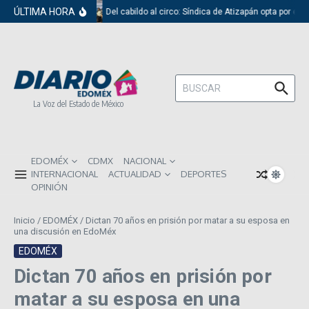
Saltar al contenido
ÚLTIMA HORA
Del cabildo al circo: Síndica de Atizapán opta por el 
Buscar:
La Voz del Estado de México
EDOMÉX
CDMX
NACIONAL
INTERNACIONAL
ACTUALIDAD
DEPORTES
OPINIÓN
Inicio
/
EDOMÉX
/
Dictan 70 años en prisión por matar a su esposa en
una discusión en EdoMéx
EDOMÉX
Dictan 70 años en prisión por
matar a su esposa en una