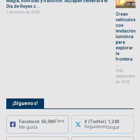
Magia, sonrisas y tradición: Atizapán celebrará el
Día de Reyes c ...
7 de enero de 2026
Crean
vehículos
con
levitación
lumínica
para
explorar
la
frontera
...
4 de
septiembre
de 2025
¡Síguenos!
Fans
Facebook
65,086
X (Twitter)
1,248
Seguidores
Me gusta
Seguir