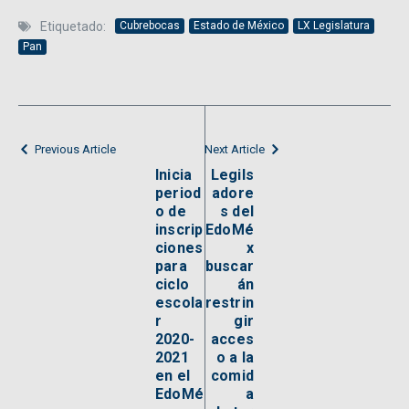
Etiquetado:
Cubrebocas
Estado de México
LX Legislatura
Pan
Previous Article
Next Article
Inicia
Legils
period
adore
o de
s del
inscrip
EdoMé
ciones
x
para
buscar
ciclo
án
escola
restrin
r
gir
2020-
acces
2021
o a la
en el
comid
EdoMé
a