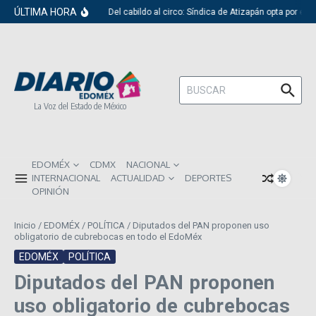
Saltar al contenido
ÚLTIMA HORA
Del cabildo al circo: Síndica de Atizapán opta por el 
Buscar:
La Voz del Estado de México
EDOMÉX
CDMX
NACIONAL
INTERNACIONAL
ACTUALIDAD
DEPORTES
OPINIÓN
Inicio
/
EDOMÉX
/
POLÍTICA
/
Diputados del PAN proponen uso
obligatorio de cubrebocas en todo el EdoMéx
EDOMÉX
POLÍTICA
Diputados del PAN proponen
uso obligatorio de cubrebocas