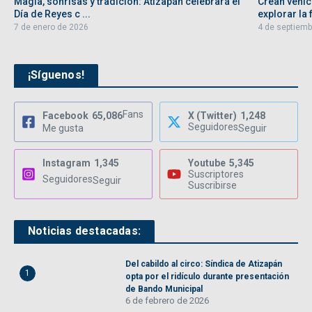
Magia, sonrisas y tradición: Atizapán celebrará el
Crean vehíc
Día de Reyes c ...
explorar la f
7 de enero de 2026
4 de septiemb
¡Síguenos!
Fans
Facebook
65,086
X (Twitter)
1,248
Seguidores
Me gusta
Seguir
Instagram
1,345
Youtube
5,345
Suscriptores
Seguidores
Seguir
Suscribirse
Noticias destacadas:
Del cabildo al circo: Síndica de Atizapán
1
opta por el ridículo durante presentación
de Bando Municipal
6 de febrero de 2026