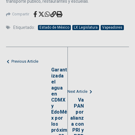
transporte público, restaurantes y escuelas.
Compartir
Etiquetado:
Estado de México
LX Legislatura
Vapeadores
Previous Article
Garant
izada
el
agua
Next Article
en
CDMX
Va
y
PAN
EdoMé
por
x por
alianz
los
a con
próxim
PRI y