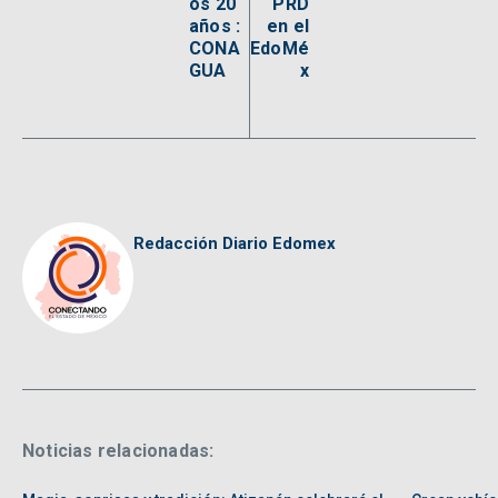
os 20
PRD
años :
en el
CONA
EdoMé
GUA
x
Redacción Diario Edomex
Noticias relacionadas: