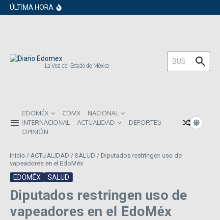
en los próximos 30 días
Saltar al contenido
ÚLTIMA HORA
Gobierno de Sheinbaum pide prestado a
inversionistas extranjeros; emite nueva
deuda externa
ISR subirá en México para 2026: Así será
el impacto directo en salarios y precios
Año Nuevo 2026: Los propósitos más
comunes entre los mexicanos
Buscar:
La Voz del Estado de México
EDOMÉX
CDMX
NACIONAL
INTERNACIONAL
ACTUALIDAD
DEPORTES
OPINIÓN
Inicio
/
ACTUALIDAD
/
SALUD
/
Diputados restringen uso de
vapeadores en el EdoMéx
EDOMÉX
SALUD
Diputados restringen uso de
vapeadores en el EdoMéx