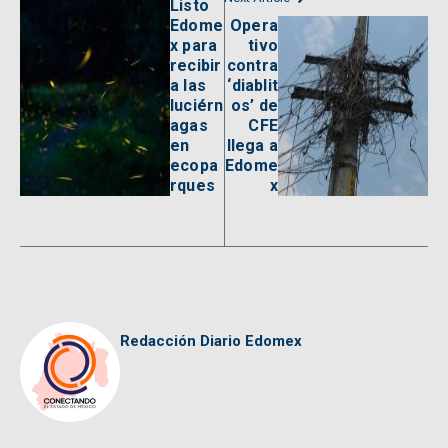
Listo
Edome
Opera
x para
tivo
recibir
contra
a las
‘diablit
luciérn
os’ de
agas
CFE
en
llega a
ecopa
Edome
rques
x
Redacción Diario Edomex