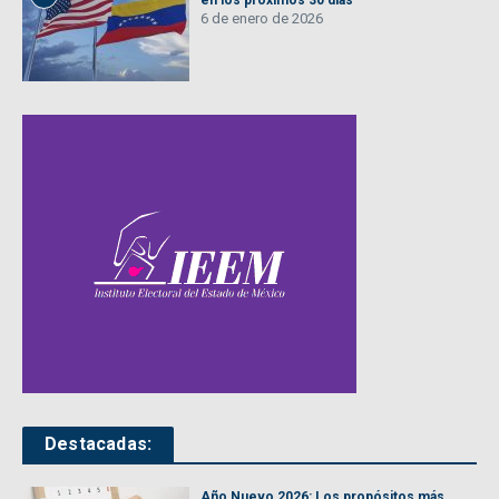
en los próximos 30 días
6 de enero de 2026
Destacadas:
Año Nuevo 2026: Los propósitos más