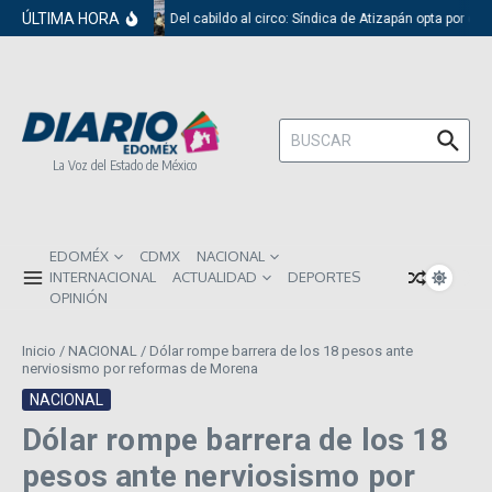
Saltar al contenido
ÚLTIMA HORA
Del cabildo al circo: Síndica de Atizapán opta por el 
Buscar:
La Voz del Estado de México
EDOMÉX
CDMX
NACIONAL
INTERNACIONAL
ACTUALIDAD
DEPORTES
OPINIÓN
Inicio
/
NACIONAL
/
Dólar rompe barrera de los 18 pesos ante
nerviosismo por reformas de Morena
NACIONAL
Dólar rompe barrera de los 18
pesos ante nerviosismo por