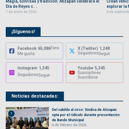
Magia, sonrisas y tradición: Atizapán celebrará el
Crean vehíc
Día de Reyes c ...
explorar la f
7 de enero de 2026
4 de septiemb
¡Síguenos!
Fans
Facebook
65,086
X (Twitter)
1,248
Seguidores
Me gusta
Seguir
Instagram
1,345
Youtube
5,345
Suscriptores
Seguidores
Seguir
Suscribirse
Noticias destacadas:
Del cabildo al circo: Síndica de Atizapán
1
opta por el ridículo durante presentación
de Bando Municipal
6 de febrero de 2026