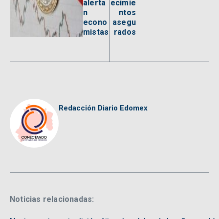
alerta
ecimie
n
ntos
econo
asegu
mistas
rados
Redacción Diario Edomex
Noticias relacionadas: