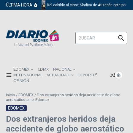
Saltar al contenido
ÚLTIMA HORA
Del cabildo al circo: Síndica de Atizapán opta por el
Buscar:
La Voz del Estado de México
EDOMÉX
CDMX
NACIONAL
INTERNACIONAL
ACTUALIDAD
DEPORTES
OPINIÓN
Inicio
/
EDOMÉX
/
Dos extranjeros heridos deja accidente de globo
aerostático en el Edomex
EDOMÉX
Dos extranjeros heridos deja
accidente de globo aerostático