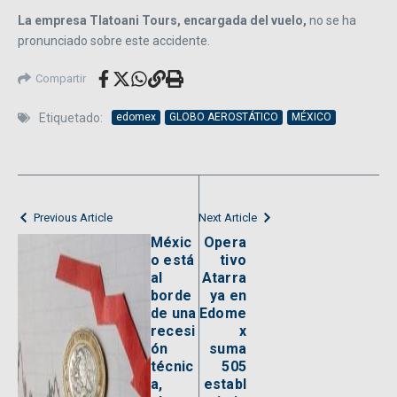
La empresa Tlatoani Tours, encargada del vuelo,
no se ha
pronunciado sobre este accidente.
Compartir
Etiquetado:
edomex
GLOBO AEROSTÁTICO
MÉXICO
Previous Article
Next Article
Méxic
Opera
o está
tivo
al
Atarra
borde
ya en
de una
Edome
recesi
x
ón
suma
técnic
505
a,
establ