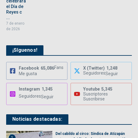
celebrará
el Día de
Reyes c
...
7 de enero
de 2026
¡Síguenos!
Fans
Facebook
65,086
X (Twitter)
1,248
Seguidores
Me gusta
Seguir
Instagram
1,345
Youtube
5,345
Suscriptores
Seguidores
Seguir
Suscribirse
Noticias destacadas:
Del cabildo al circo: Síndica de Atizapán
1