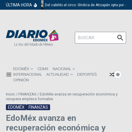
Saltar al contenido
ÚLTIMA HORA
Del cabildo al circo: Síndica de Atizapán opta por el 
Buscar:
La Voz del Estado de México
EDOMÉX
CDMX
NACIONAL
INTERNACIONAL
ACTUALIDAD
DEPORTES
OPINIÓN
Inicio
/
FINANZAS
/
EdoMéx avanza en recuperación económica y
recupera empleos formales
EDOMÉX
FINANZAS
EdoMéx avanza en
recuperación económica y