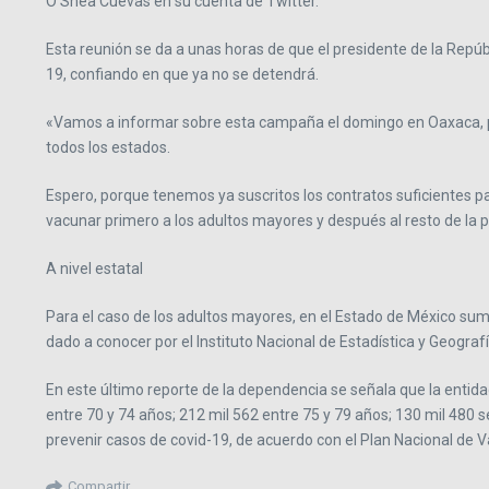
O’Shea Cuevas en su cuenta de Twitter.
Esta reunión se da a unas horas de que el presidente de la Repú
19, confiando en que ya no se detendrá.
«Vamos a informar sobre esta campaña el domingo en Oaxaca, pero
todos los estados.
Espero, porque tenemos ya suscritos los contratos suficientes 
vacunar primero a los adultos mayores y después al resto de la po
A nivel estatal
Para el caso de los adultos mayores, en el Estado de México suma
dado a conocer por el Instituto Nacional de Estadística y Geografía
En este último reporte de la dependencia se señala que la entid
entre 70 y 74 años; 212 mil 562 entre 75 y 79 años; 130 mil 480 
prevenir casos de covid-19, de acuerdo con el Plan Nacional de 
Compartir