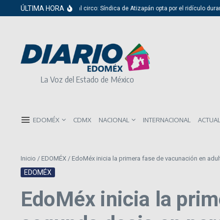
Saltar al contenido
ÚLTIMA HORA
Del cabildo al circo: Síndica de Atizapán opta por el ridículo durante
La Voz del Estado de México
EDOMÉX
CDMX
NACIONAL
INTERNACIONAL
ACTUA
Inicio
/
EDOMÉX
/
EdoMéx inicia la primera fase de vacunación en adu
EDOMÉX
EdoMéx inicia la pri