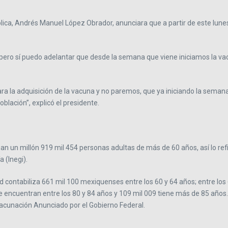
blica, Andrés Manuel López Obrador, anunciara que a partir de este lune
 sí puedo adelantar que desde la semana que viene iniciamos la vacunac
para la adquisición de la vacuna y no paremos, que ya iniciando la sem
blación”, explicó el presidente.
n un millón 919 mil 454 personas adultas de más de 60 años, así lo ref
 (Inegi).
ad contabiliza 661 mil 100 mexiquenses entre los 60 y 64 años; entre lo
se encuentran entre los 80 y 84 años y 109 mil 009 tiene más de 85 años.
Vacunación Anunciado por el Gobierno Federal.