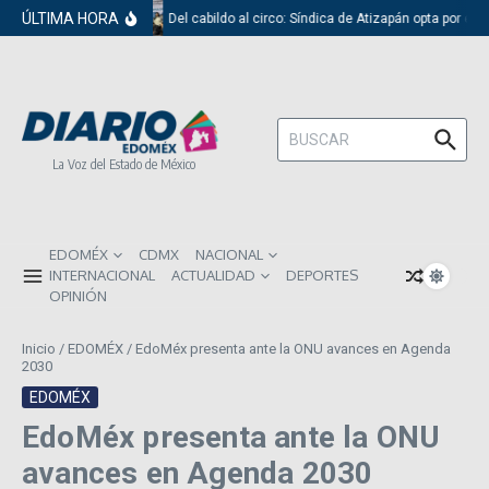
Saltar al contenido
ÚLTIMA HORA
Del cabildo al circo: Síndica de Atizapán opta por el 
Buscar:
La Voz del Estado de México
EDOMÉX
CDMX
NACIONAL
INTERNACIONAL
ACTUALIDAD
DEPORTES
OPINIÓN
Inicio
/
EDOMÉX
/
EdoMéx presenta ante la ONU avances en Agenda
2030
EDOMÉX
EdoMéx presenta ante la ONU
avances en Agenda 2030