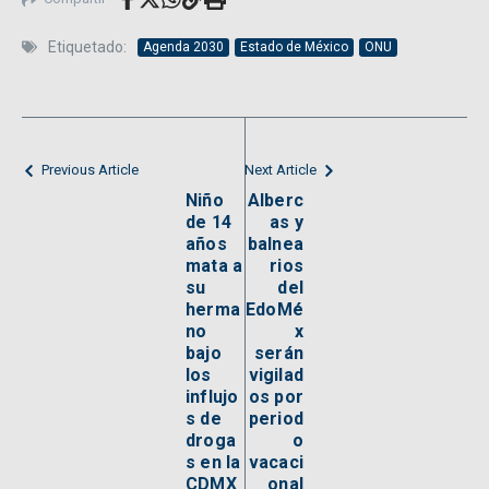
Etiquetado:
Agenda 2030
Estado de México
ONU
Previous Article
Next Article
Niño
Alberc
de 14
as y
años
balnea
mata a
rios
su
del
herma
EdoMé
no
x
bajo
serán
los
vigilad
influjo
os por
s de
period
droga
o
s en la
vacaci
CDMX
onal