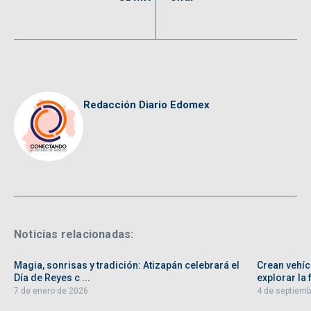
Redacción Diario Edomex
Noticias relacionadas:
Magia, sonrisas y tradición: Atizapán celebrará el
Crean vehíc
Día de Reyes c ...
explorar la f
7 de enero de 2026
4 de septiemb