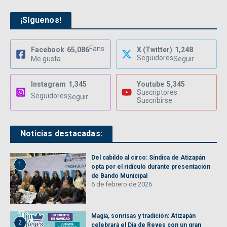
¡Síguenos!
Fans
Facebook
65,086
X (Twitter)
1,248
Seguidores
Me gusta
Seguir
Instagram
1,345
Youtube
5,345
Suscriptores
Seguidores
Seguir
Suscribirse
Noticias destacadas:
Del cabildo al circo: Síndica de Atizapán
1
opta por el ridículo durante presentación
de Bando Municipal
6 de febrero de 2026
Magia, sonrisas y tradición: Atizapán
2
celebrará el Día de Reyes con un gran