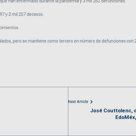
 que han enfermado durante la pandemia y 3 mil 262 defunciones.
97 y 2 mil 257 decesos.
cimientos.
ulados, pero se mantiene como tercero en número de defunciones con 2
Next Article
José Couttolenc, d
EdoMéx,