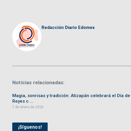
Redacción Diario Edomex
Noticias relacionadas:
Magia, sonrisas y tradición: Atizapán celebrará el Día de
Reyes c ...
7 de enero de 2026
¡Síguenos!