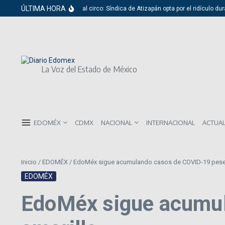
Saltar al contenido
ÚLTIMA HORA
Del cabildo al circo: Síndica de Atizapán opta por el ridículo dura
La Voz del Estado de México
EDOMÉX
CDMX
NACIONAL
INTERNACIONAL
ACTUA
Inicio
/
EDOMÉX
/
EdoMéx sigue acumulando casos de COVID-19 pese 
EDOMÉX
EdoMéx sigue acumul