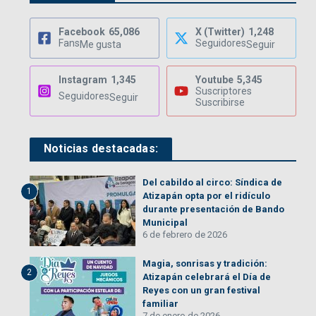
Facebook
65,086
X (Twitter)
1,248
Fans
Seguidores
Me gusta
Seguir
Instagram
1,345
Youtube
5,345
Suscriptores
Seguidores
Seguir
Suscribirse
Noticias destacadas:
Del cabildo al circo: Síndica de
1
Atizapán opta por el ridículo
durante presentación de Bando
Municipal
6 de febrero de 2026
Magia, sonrisas y tradición:
2
Atizapán celebrará el Día de
Reyes con un gran festival
familiar
7 de enero de 2026