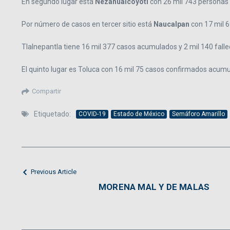
En segundo lugar está
Nezahualcóyotl
con 26 mil 743 personas
Por número de casos en tercer sitio está
Naucalpan
con 17 mil 6
Tlalnepantla tiene 16 mil 377 casos acumulados y 2 mil 140 falle
El quinto lugar es Toluca con 16 mil 75 casos confirmados acum
Compartir
Etiquetado:
COVID-19
Estado de México
Semáforo Amarillo
Previous Article
MORENA MAL Y DE MALAS