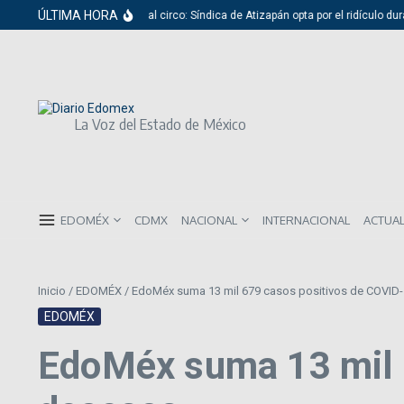
Saltar al contenido
ÚLTIMA HORA
Del cabildo al circo: Síndica de Atizapán opta por el ridículo dura
La Voz del Estado de México
EDOMÉX
CDMX
NACIONAL
INTERNACIONAL
ACTUA
Inicio
/
EDOMÉX
/
EdoMéx suma 13 mil 679 casos positivos de COVID-
EDOMÉX
EdoMéx suma 13 mil 