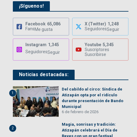
¡Síguenos!
Facebook
65,086
X (Twitter)
1,248
Fans
Seguidores
Me gusta
Seguir
Instagram
1,345
Youtube
5,345
Suscriptores
Seguidores
Seguir
Suscribirse
Noticias destacadas:
Del cabildo al circo: Síndica de
1
Atizapán opta por el ridículo
durante presentación de Bando
Municipal
6 de febrero de 2026
Magia, sonrisas y tradición:
2
Atizapán celebrará el Día de
Reyes con un gran festival