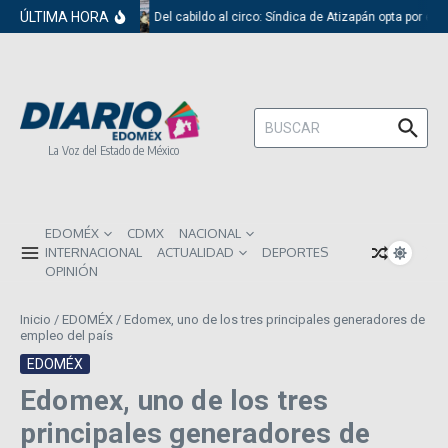
Saltar al contenido
ÚLTIMA HORA
Del cabildo al circo: Síndica de Atizapán opta por el 
Buscar:
La Voz del Estado de México
EDOMÉX
CDMX
NACIONAL
INTERNACIONAL
ACTUALIDAD
DEPORTES
OPINIÓN
Inicio
/
EDOMÉX
/
Edomex, uno de los tres principales generadores de
empleo del país
EDOMÉX
Edomex, uno de los tres
principales generadores de