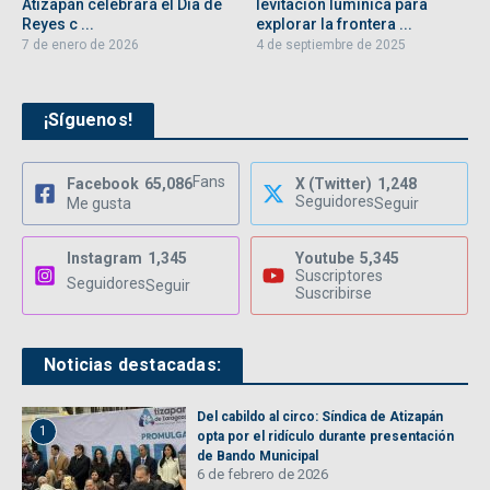
Atizapán celebrará el Día de
levitación lumínica para
Reyes c ...
explorar la frontera ...
7 de enero de 2026
4 de septiembre de 2025
¡Síguenos!
Fans
Facebook
65,086
X (Twitter)
1,248
Seguidores
Me gusta
Seguir
Instagram
1,345
Youtube
5,345
Suscriptores
Seguidores
Seguir
Suscribirse
Noticias destacadas:
Del cabildo al circo: Síndica de Atizapán
1
opta por el ridículo durante presentación
de Bando Municipal
6 de febrero de 2026