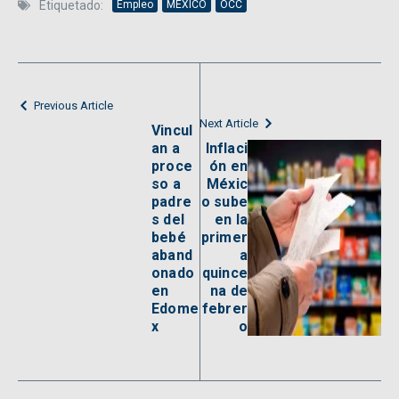
Etiquetado:
Empleo
MÉXICO
OCC
Previous Article
Next Article
Vincul
an a
Inflaci
proce
ón en
so a
Méxic
padre
o sube
s del
en la
bebé
primer
aband
a
onado
quince
en
na de
Edome
febrer
x
o