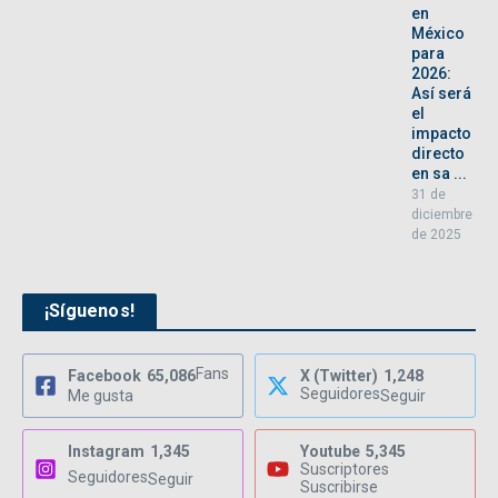
en
México
para
2026:
Así será
el
impacto
directo
en sa ...
31 de
diciembre
de 2025
¡Síguenos!
Fans
Facebook
65,086
X (Twitter)
1,248
Seguidores
Me gusta
Seguir
Instagram
1,345
Youtube
5,345
Suscriptores
Seguidores
Seguir
Suscribirse