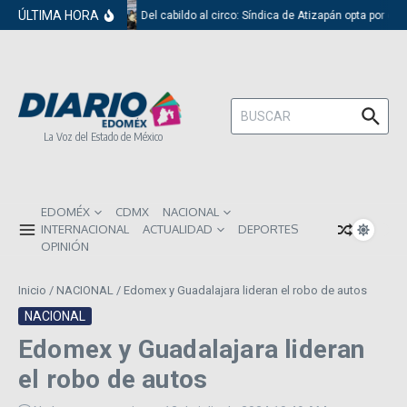
Saltar al contenido
ÚLTIMA HORA
Del cabildo al circo: Síndica de Atizapán opta por el
Buscar:
La Voz del Estado de México
EDOMÉX
CDMX
NACIONAL
INTERNACIONAL
ACTUALIDAD
DEPORTES
OPINIÓN
Inicio
/
NACIONAL
/
Edomex y Guadalajara lideran el robo de autos
NACIONAL
Edomex y Guadalajara lideran
el robo de autos