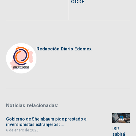
OCDE
Redacción Diario Edomex
Noticias relacionadas:
Gobierno de Sheinbaum pide prestado a
inversionistas extranjeros; ...
ISR
6 de enero de 2026
subirá