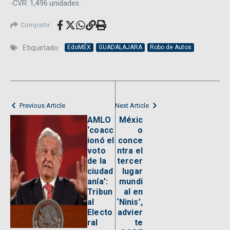
-CVR: 1,496 unidades.
Compartir
Etiquetado:
EdoMÉX
GUADALAJARA
Robo de Autos
Previous Article
Next Article
AMLO
Méxic
‘coacc
o
ionó el
conce
voto
ntra el
de la
tercer
ciudad
lugar
anía’:
mundi
Tribun
al en
al
‘Ninis’,
Electo
advier
ral
te