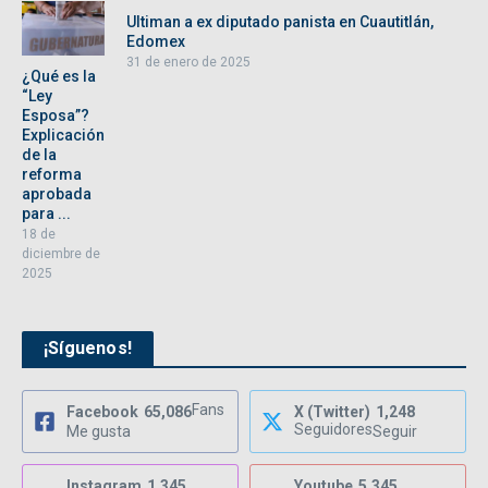
Ultiman a ex diputado panista en Cuautitlán,
Edomex
31 de enero de 2025
¿Qué es la
“Ley
Esposa”?
Explicación
de la
reforma
aprobada
para ...
18 de
diciembre de
2025
¡Síguenos!
Fans
Facebook
65,086
X (Twitter)
1,248
Seguidores
Me gusta
Seguir
Instagram
1,345
Youtube
5,345