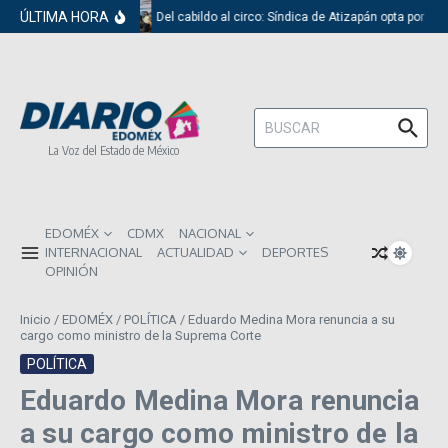
Saltar al contenido
ÚLTIMA HORA
Del cabildo al circo: Síndica de Atizapán opta por el 
Buscar:
La Voz del Estado de México
EDOMÉX
CDMX
NACIONAL
INTERNACIONAL
ACTUALIDAD
DEPORTES
OPINIÓN
Inicio
/
EDOMÉX
/
POLÍTICA
/
Eduardo Medina Mora renuncia a su
cargo como ministro de la Suprema Corte
POLÍTICA
Eduardo Medina Mora renuncia
a su cargo como ministro de la