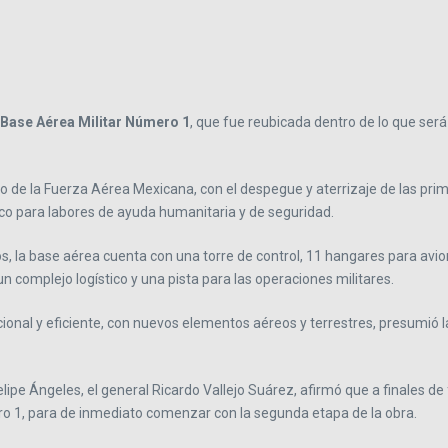
Base Aérea Militar Número 1
, que fue reubicada dentro de lo que será
io de la Fuerza Aérea Mexicana, con el despegue y aterrizaje de las prime
co para labores de ayuda humanitaria y de seguridad.
 la base aérea cuenta con una torre de control, 11 hangares para avion
n complejo logístico y una pista para las operaciones militares.
uncional y eficiente, con nuevos elementos aéreos y terrestres, presumi
lipe Ángeles, el general Ricardo Vallejo Suárez, afirmó que a finales d
ro 1, para de inmediato comenzar con la segunda etapa de la obra.