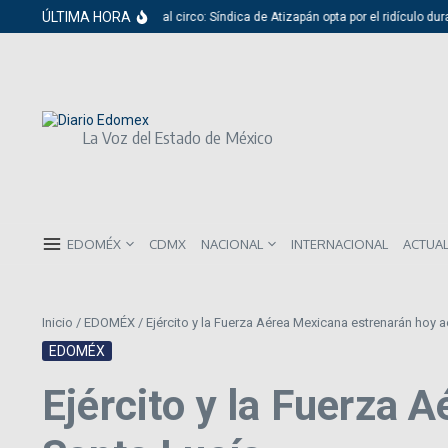
Saltar al contenido
ÚLTIMA HORA
Del cabildo al circo: Síndica de Atizapán opta por el ridículo duran
La Voz del Estado de México
EDOMÉX
CDMX
NACIONAL
INTERNACIONAL
ACTUA
Inicio
/
EDOMÉX
/
Ejército y la Fuerza Aérea Mexicana estrenarán hoy 
EDOMÉX
Ejército y la Fuerza 