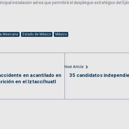
ncipal instalación aérea que permitirá el despliegue estratégico del Ej
rea Mexicana
Estado de México
México
Next Article
ccidente en acantilado en
35 candidatos independie
ción en el Iztaccíhuatl