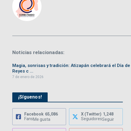
Noticias relacionadas:
Magia, sonrisas y tradición: Atizapán celebrará el Día de
Reyes c ...
7 de enero de 2026
¡Síguenos!
Facebook
65,086
X (Twitter)
1,248
Fans
Seguidores
Me gusta
Seguir