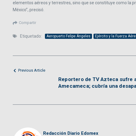
elementos aéreos y terrestres, sino que se constituye como la pri
México”, precisó.
Compartir
Etiquetado:
Aeropuerto Felipe Ángeles
Ejército y la Fuerza Aé
Previous Article
Reportero de TV Azteca sufre a
Amecameca; cubría una desapari
Redacción Diario Edomex