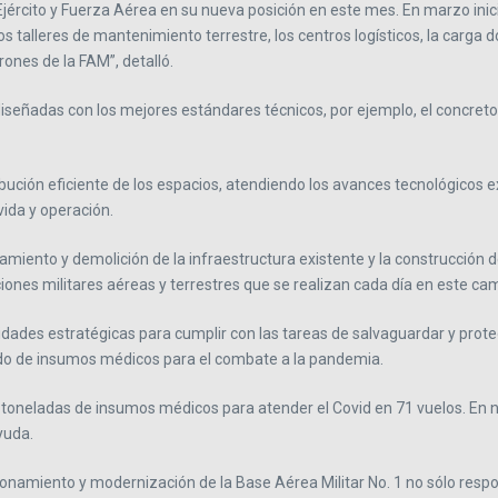
l Ejército y Fuerza Aérea en su nueva posición en este mes. En marzo ini
os talleres de mantenimiento terrestre, los centros logísticos, la carga 
ones de la FAM”, detalló.
diseñadas con los mejores estándares técnicos, por ejemplo, el concreto 
ibución eficiente de los espacios, atendiendo los avances tecnológicos e
vida y operación.
miento y demolición de la infraestructura existente y la construcción d
iones militares aéreas y terrestres que se realizan cada día en este cam
dades estratégicas para cumplir con las tareas de salvaguardar y proteg
ado de insumos médicos para el combate a la pandemia.
toneladas de insumos médicos para atender el Covid en 71 vuelos. En 
yuda.
ncionamiento y modernización de la Base Aérea Militar No. 1 no sólo res