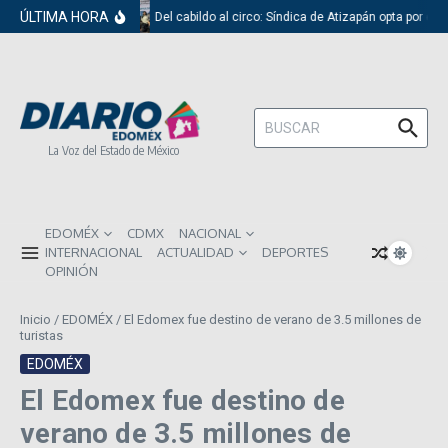
Saltar al contenido
ÚLTIMA HORA
Del cabildo al circo: Síndica de Atizapán opta por el 
Buscar:
La Voz del Estado de México
EDOMÉX
CDMX
NACIONAL
INTERNACIONAL
ACTUALIDAD
DEPORTES
OPINIÓN
Inicio
/
EDOMÉX
/
El Edomex fue destino de verano de 3.5 millones de
turistas
EDOMÉX
El Edomex fue destino de
verano de 3.5 millones de