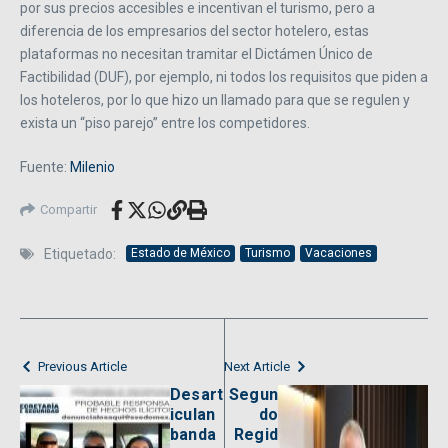
por sus precios accesibles e incentivan el turismo, pero a
diferencia de los empresarios del sector hotelero, estas
plataformas no necesitan tramitar el Dictámen Único de
Factibilidad (DUF), por ejemplo, ni todos los requisitos que piden a
los hoteleros, por lo que hizo un llamado para que se regulen y
exista un “piso parejo” entre los competidores.
Fuente:
Milenio
Compartir
Etiquetado:
Estado de México
Turismo
Vacaciones
Previous Article
Next Article
Desart
Segun
iculan
do
banda
Regid