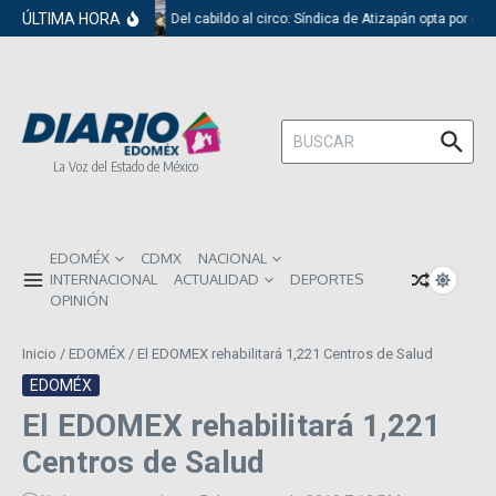
Saltar al contenido
ÚLTIMA HORA
Del cabildo al circo: Síndica de Atizapán opta por el 
Buscar:
La Voz del Estado de México
EDOMÉX
CDMX
NACIONAL
INTERNACIONAL
ACTUALIDAD
DEPORTES
OPINIÓN
Inicio
/
EDOMÉX
/
El EDOMEX rehabilitará 1,221 Centros de Salud
EDOMÉX
El EDOMEX rehabilitará 1,221
Centros de Salud