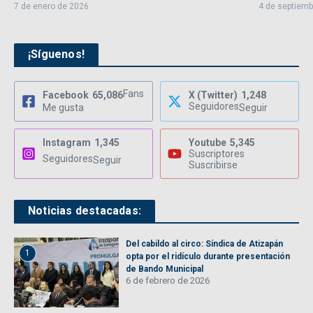
7 de enero de 2026
4 de septiemb
¡Síguenos!
Fans
Facebook
65,086
X (Twitter)
1,248
Seguidores
Me gusta
Seguir
Instagram
1,345
Youtube
5,345
Suscriptores
Seguidores
Seguir
Suscribirse
Noticias destacadas:
Del cabildo al circo: Síndica de Atizapán
1
opta por el ridículo durante presentación
de Bando Municipal
6 de febrero de 2026