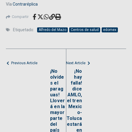
Vía
Contraréplica
Compartir
Etiquetado:
Alfredo del Mazo
Centros de salud
edomex
Previous Article
Next Article
¡No
¡No
olvide
hay
s el
falla!
parag
dice
uas!
AMLO,
Llover
el tren
á en la
Mexic
mayor
o-
parte
Toluca
del
estará
país
en