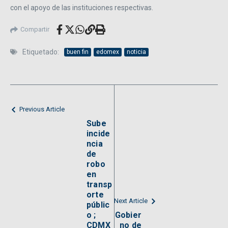
con el apoyo de las instituciones respectivas.
Compartir
Etiquetado:
buen fin
edomex
noticia
Previous Article
Sube
incide
ncia
de
robo
en
transp
orte
Next Article
públic
o ;
Gobier
CDMX
no de