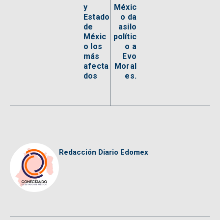
y
Méxic
Estado
o da
de
asilo
Méxic
polític
o los
o a
más
Evo
afecta
Moral
dos
es.
Redacción Diario Edomex