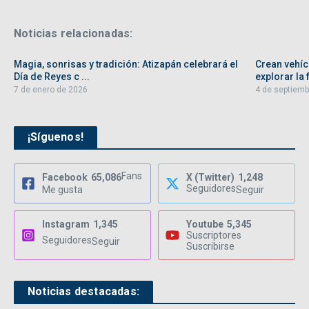
Noticias relacionadas:
Magia, sonrisas y tradición: Atizapán celebrará el
Crean vehíc
Día de Reyes c ...
explorar la f
7 de enero de 2026
4 de septiemb
¡Síguenos!
Fans
Facebook
65,086
X (Twitter)
1,248
Seguidores
Me gusta
Seguir
Instagram
1,345
Youtube
5,345
Suscriptores
Seguidores
Seguir
Suscribirse
Noticias destacadas: