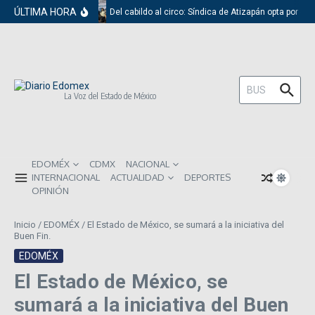
Saltar al contenido
ÚLTIMA HORA
Del cabildo al circo: Síndica de Atizapán opta por el 
Buscar:
La Voz del Estado de México
EDOMÉX
CDMX
NACIONAL
INTERNACIONAL
ACTUALIDAD
DEPORTES
OPINIÓN
Inicio
/
EDOMÉX
/
El Estado de México, se sumará a la iniciativa del
Buen Fin.
EDOMÉX
El Estado de México, se
sumará a la iniciativa del Buen