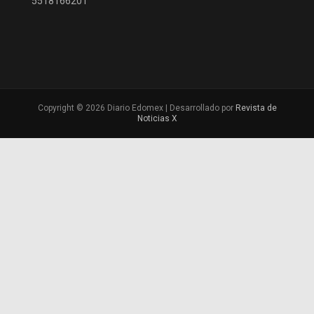
5518166201
Copyright © 2026 Diario Edomex | Desarrollado por
Revista de
Noticias X