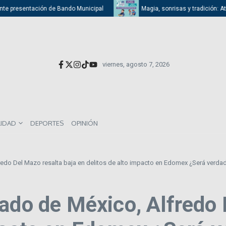
presentación de Bando Municipal
Magia, sonrisas y tradición: Atizapán
viernes, agosto 7, 2026
LIDAD
DEPORTES
OPINIÓN
redo Del Mazo resalta baja en delitos de alto impacto en Edomex ¿Será verda
ado de México, Alfredo 