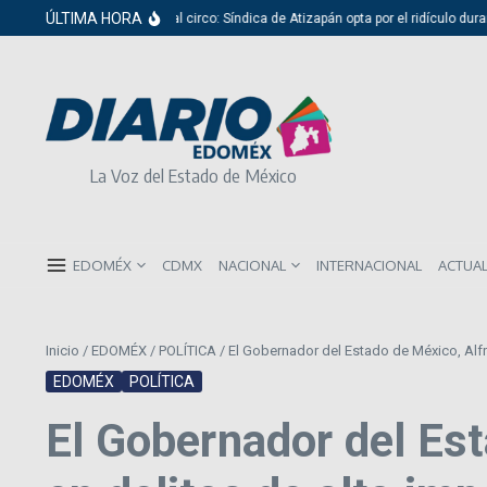
Saltar al contenido
ÚLTIMA HORA
Del cabildo al circo: Síndica de Atizapán opta por el ridículo durante 
La Voz del Estado de México
EDOMÉX
CDMX
NACIONAL
INTERNACIONAL
ACTUA
Inicio
/
EDOMÉX
/
POLÍTICA
/
El Gobernador del Estado de México, Alf
EDOMÉX
POLÍTICA
El Gobernador del Est