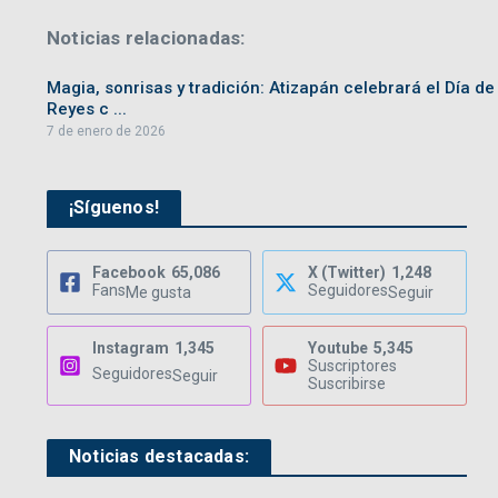
Noticias relacionadas:
Magia, sonrisas y tradición: Atizapán celebrará el Día de
Reyes c ...
7 de enero de 2026
¡Síguenos!
Facebook
65,086
X (Twitter)
1,248
Fans
Seguidores
Me gusta
Seguir
Instagram
1,345
Youtube
5,345
Suscriptores
Seguidores
Seguir
Suscribirse
Noticias destacadas: