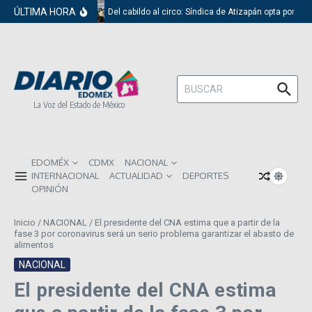
Saltar al contenido
ÚLTIMA HORA
Del cabildo al circo: Síndica de Atizapán opta por el 
Buscar:
La Voz del Estado de México
EDOMÉX
CDMX
NACIONAL
INTERNACIONAL
ACTUALIDAD
DEPORTES
OPINIÓN
Inicio
/
NACIONAL
/
El presidente del CNA estima que a partir de la
fase 3 por coronavirus será un serio problema garantizar el abasto de
alimentos
NACIONAL
El presidente del CNA estima