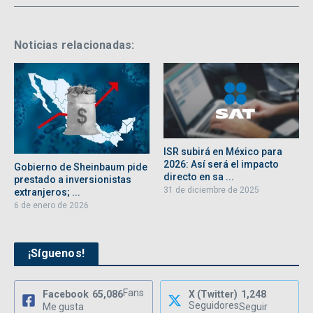
Noticias relacionadas:
ISR subirá en México para
2026: Así será el impacto
Gobierno de Sheinbaum pide
directo en sa ...
prestado a inversionistas
31 de diciembre de 2025
extranjeros; ...
6 de enero de 2026
¡Síguenos!
Fans
Facebook
65,086
X (Twitter)
1,248
Seguidores
Me gusta
Seguir