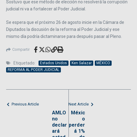
Sostuvo que ese método de elección no resolverá la corrupción
judicial ni va a fortalecer al Poder Judicial.
Se espera que el próximo 26 de agosto inicie en la Cámara de
Diputados la discusión de la reforma al Poder Judicial y ese
mismo día podría dictaminarse para después pasar al Pleno.
Compartir
Etiquetado:
Estados Unidos
Ken Salazar
MÉXICO
REFORMA AL PODER JUDICIAL
Previous Article
Next Article
AMLO
Méxic
no
o
declar
perder
ará
á 1%