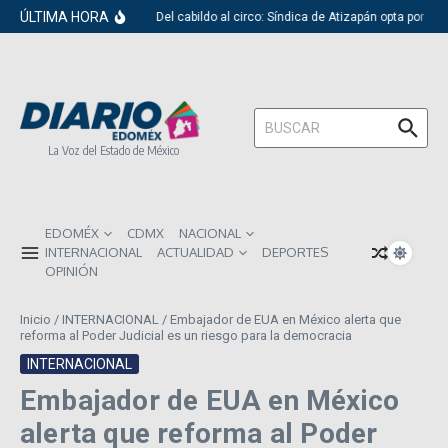
Saltar al contenido
ÚLTIMA HORA
Del cabildo al circo: Síndica de Atizapán opta por el 
Buscar:
La Voz del Estado de México
EDOMÉX
CDMX
NACIONAL
INTERNACIONAL
ACTUALIDAD
DEPORTES
OPINIÓN
Inicio
/
INTERNACIONAL
/
Embajador de EUA en México alerta que
reforma al Poder Judicial es un riesgo para la democracia
INTERNACIONAL
Embajador de EUA en México
alerta que reforma al Poder