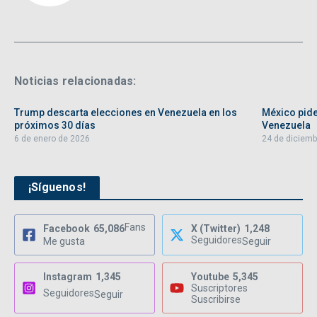
Noticias relacionadas:
Trump descarta elecciones en Venezuela en los
México pide
próximos 30 días
Venezuela
6 de enero de 2026
24 de diciemb
¡Síguenos!
Fans
Facebook
65,086
X (Twitter)
1,248
Seguidores
Me gusta
Seguir
Instagram
1,345
Youtube
5,345
Suscriptores
Seguidores
Seguir
Suscribirse