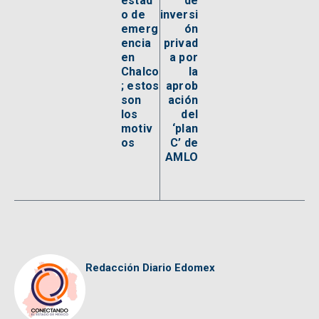
estad
de
o de
inversi
emerg
ón
encia
privad
en
a por
Chalco
la
; estos
aprob
son
ación
los
del
motiv
‘plan
os
C’ de
AMLO
Redacción Diario Edomex