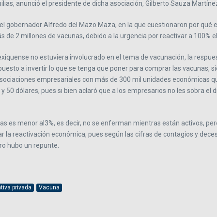
ias, anunció el presidente de dicha asociación, Gilberto Sauza Martíne
el gobernador Alfredo del Mazo Maza, en la que cuestionaron por qué e
ás de 2 millones de vacunas, debido a la urgencia por reactivar a 100% 
mexiquense no estuviera involucrado en el tema de vacunación, la respue
spuesto a invertir lo que se tenga que poner para comprar las vacuna
sociaciones empresariales con más de 300 mil unidades económicas quie
y 50 dólares, pues si bien aclaró que a los empresarios no les sobra el 
as es menor al3%, es decir, no se enferman mientras están activos, per
 la reactivación económica, pues según las cifras de contagios y deceso
ro hubo un repunte.
ativa privada
Vacuna