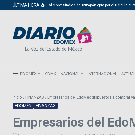
Saltar al contenido
ÚLTIMA HORA
Del cabildo al circo: Síndica de Atizapán opta por el ridículo durant
La Voz del Estado de México
EDOMÉX
CDMX
NACIONAL
INTERNACIONAL
ACTUA
Inicio
/
FINANZAS
/
Empresarios del EdoMéx dispuestos a comprar v
EDOMÉX
FINANZAS
Empresarios del Edo