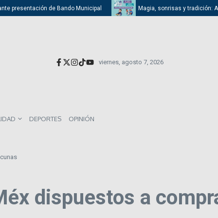
e presentación de Bando Municipal
Magia, sonrisas y tradición: Atizap
viernes, agosto 7, 2026
LIDAD
DEPORTES
OPINIÓN
acunas
Méx dispuestos a compr