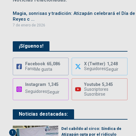
Magia, sonrisas y tradición: Atizapán celebrará el Día de
Reyes c ...
7 de enero de 2026
¡Síguenos!
Facebook
65,086
X (Twitter)
1,248
Fans
Seguidores
Me gusta
Seguir
Instagram
1,345
Youtube
5,345
Suscriptores
Seguidores
Seguir
Suscribirse
Noticias destacadas:
Del cabildo al circo: Síndica de
1
Atizapán opta por el ridículo